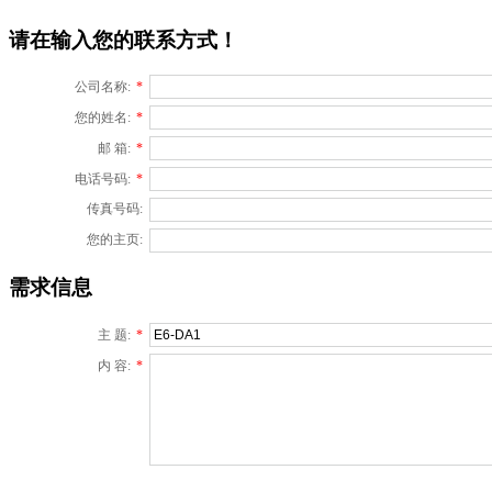
请在输入您的联系方式！
公司名称:
*
您的姓名:
*
邮 箱:
*
电话号码:
*
传真号码:
您的主页:
需求信息
主 题:
*
内 容:
*