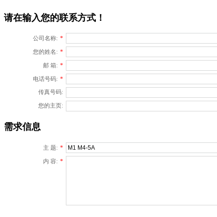
请在输入您的联系方式！
公司名称:
*
您的姓名:
*
邮 箱:
*
电话号码:
*
传真号码:
您的主页:
需求信息
主 题:
*
内 容:
*