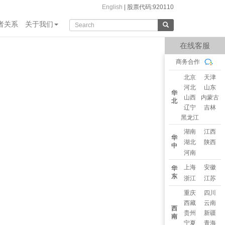
English
|
股票代码:920110
者关系
关于我们
在线客服
商务合作
北京
天津
河北
山东
华
山西
内蒙古
北
辽宁
吉林
黑龙江
湖南
江西
华
湖北
陕西
中
河南
上海
安徽
华
东
浙江
江苏
重庆
四川
西藏
云南
西
贵州
新疆
南
宁夏
青海