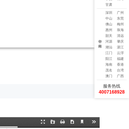
甘肃
深圳
广州
中山
东莞
佛山
梅州
惠州
珠海
韶关
清远
河源
肇庆
华
南
潮汕
湛江
江门
云浮
阳江
福建
海南
香港
茂名
台湾
澳门
广西
服务热线
4007168928