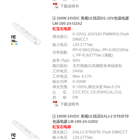
下载说明书
100W 24VDC 美规UL恒压0/1-10V色温电源
LM-100-24-U2A2
红宝石电容
0-10V(1-10V/10V PWM/RX) Push
调光接口:
DIM/CCT
输入电压:
120-277Vac
PF>0.99/120Vac, PF>0.95/230Va
功率因数:
c, PF>0.9/277Vac (满载)
效率 (Typ):
93%
频闪级别:
无可视频闪/高频豁免考核级别
工作电压:
24Vdc
工作电流:
Max. 4.17A
输出功率:
0-100W
调光范围:
0~100%,调光深度:Max.0.1%
认 证:
CCC,FCC,CE,ROHS,UL,CUL
质 保:
5年
下载说明书
100W 24VDC 美规UL恒压DALI-2 DT6/DT8
色温电源 LM-100-24-U2D2
红宝石电容
调光接口:
DALI-2 DT6/DT8, Push DIM/CCT
输入电压:
120-277Vac