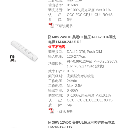
工作电流:
Max. 2.5A
输出功率:
0~60W
调光范围:
0~100%,调光深度:Max.0.1%
认 证:
CCC,FCC,CE,UL,CUL,ROHS
质 保:
5年
下载说明书
60W 24VDC 美规UL恒压DALI-2 DT6调光
电源 LM-60-24-U1D2
红宝石电容
调光接口:
DALI-2 DT6, Push DIM
输入电压:
120-277Vac
PF>0.99/120Vac,PF>0.95/230Va
功率因数:
c, PF>0.9/277Vac (满载)
效率 (Typ):
91%
频闪级别:
高频豁免考核级别
工作电压:
24Vdc
工作电流:
Max. 2.5A
输出功率:
0~60W
调光范围:
0~100%,调光深度:Max.0.1%
认 证:
CCC,FCC,CE,UL,CUL,ROHS
质 保:
5年
下载说明书
36W 12VDC 美规UL恒压可控硅调光电源
LM-36-12-L1T2