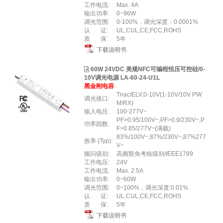
工作电流:
Max. 4A
输出功率:
0~96W
调光范围:
0-100%，调光深度：0.0001%
认 证:
UL,CUL,CE,FCC,ROHS
质 保:
5年
下载说明书
60W 24VDC 美规NFC可编程恒压可控硅/0-
10V调光电源 LA-60-24-U1L
黑金刚电容
Triac/ELV,0-10V(1-10V/10V PW
调光接口:
M/RX)
输入电压:
100-277V~
PF>0.95/100V~,PF>0.9/230V~,P
功率因数:
F>0.85/277V~(满载)
83%/100V~,87%/230V~,87%277
效率 (Typ):
V~
频闪级别:
高频豁免考核级别/IEEE1789
工作电压:
24V
工作电流:
Max. 2.5A
输出功率:
0~60W
调光范围:
0~100%，调光深度:0.01%
认 证:
UL,CUL,CE,FCC,ROHS
质 保:
5年
下载说明书