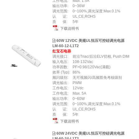
工作电流:
Max. 1.5A
输出功率:
0~36W
调光范围:
0~100%,调光深度:Max.0.1%
认 证:
UL,CE,ROHS
质 保:
5年
下载说明书
60W 12VDC 美规UL恒压可控硅调光电源
LM-60-12-L1T2
红宝石电容
调光接口:
前沿Triac/后沿ELV切相, Push DIM
输入电压:
108-132Vac
功率因数:
PF>0.98/120Vac(满载)
效率 (Typ):
86%
频闪级别:
无可视频闪/高频豁免考核级别
调光输出:
PWM
工作电压:
12Vdc
工作电流:
Max. 5A
输出功率:
0~60W
调光范围:
0~100%,调光深度:Max.0.1%
认 证:
UL,CE,ROHS
质 保:
5年
下载说明书
60W 24VDC 美规UL恒压可控硅调光电源
LM-60-24-L1T2