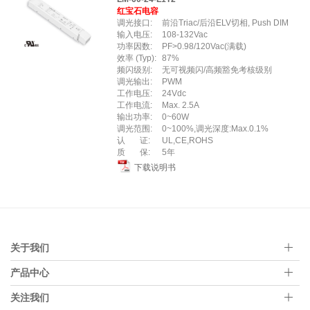
红宝石电容
调光接口:
前沿Triac/后沿ELV切相, Push DIM
输入电压:
108-132Vac
功率因数:
PF>0.98/120Vac(满载)
效率 (Typ):
87%
频闪级别:
无可视频闪/高频豁免考核级别
调光输出:
PWM
工作电压:
24Vdc
工作电流:
Max. 2.5A
输出功率:
0~60W
调光范围:
0~100%,调光深度:Max.0.1%
认 证:
UL,CE,ROHS
质 保:
5年
下载说明书
关于我们
产品中心
关注我们