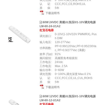
调光范围:
0~100%,调光深度:Max.0.1%
认 证:
CCC,FCC,CE,ROHS,UL
质 保:
5年
下载说明书
60W 24VDC 美规UL恒压0/1-10V调光电源
LM-60-24-U1A2
红宝石电容
0-10V(1-10V/10V PWM/RX), Pus
调光接口:
h DIM
输入电压:
120-277Vac
PF>0.99/120Vac,PF>0.95/230Va
功率因数:
c, PF>0.9/277Vac (满载)
效率 (Typ):
91%
频闪级别:
高频豁免考核级别
工作电压:
24Vdc
工作电流:
Max. 2.5A
输出功率:
0~60W
调光范围:
0~100%,调光深度:Max.0.1%
认 证:
CCC,FCC,CE,UL,CUL,ROHS
质 保:
5年
下载说明书
60W 12VDC 美规UL恒压0/1-10V调光电源
LM-60-12-U1A2
红宝石电容