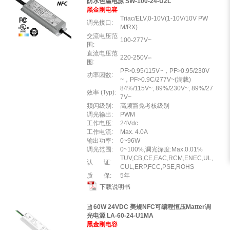
防水色温电源 SW-100-24-U2L
黑金刚电容
Triac/ELV,0-10V(1-10V/10V PW
调光接口:
M/RX)
交流电压范
100-277V~
围:
直流电压范
220-250V⎓
围:
PF>0.95/115V~，PF>0.95/230V
功率因数:
~，PF>0.9C/277V~(满载)
84%/115V~, 89%/230V~, 89%/27
效率 (Typ):
7V~
频闪级别:
高频豁免考核级别
调光输出:
PWM
工作电压:
24Vdc
工作电流:
Max. 4.0A
输出功率:
0~96W
调光范围:
0~100%,调光深度:Max.0.01%
TUV,CB,CE,EAC,RCM,ENEC,UL,
认 证:
CUL,ERP,FCC,PSE,ROHS
质 保:
5年
下载说明书
60W 24VDC 美规NFC可编程恒压Matter调
光电源 LA-60-24-U1MA
黑金刚电容