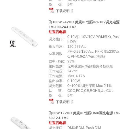
质 保:
5年
下载说明书
100W 24VDC 美规UL恒压0/1-10V调光电源
LM-100-24-U1A2
红宝石电容
0-10V(1-10V/10V PWM/RX), Pus
调光接口:
h DIM
输入电压:
120-277Vac
PF>0.99/120Vac, PF>0.95/230Va
功率因数:
c, PF>0.9/277Vac (满载)
效率 (Typ):
93%
频闪级别:
无可视频闪/高频豁免考核级别
工作电压:
24Vdc
工作电流:
Max. 4.17A
输出功率:
0-100W
调光范围:
0~100%,调光深度:Max.0.1%
认 证:
CCC,FCC,CE,ROHS,UL,CUL
质 保:
5年
下载说明书
60W 12VDC 美规UL恒压DMX调光电源 LM-
60-12-U1M2
红宝石电容
调光接口:
DMX/RDM, Push DIM