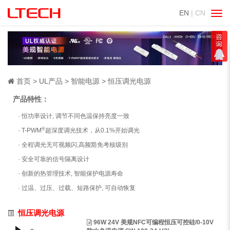
EN
| CN
切
换
导
航
首页
UL产品
智能电源
恒压调光电源
产品特性：
· 恒功率设计, 调节不同色温保持亮度一致
®
· T-PWM
超深度调光技术，从0.1%开始调光
· 全程调光无可视频闪,高频豁免考核级别
· 安全可靠的信号隔离设计
· 创新的热管理技术, 智能保护电源寿命
· 过温、过压、过载、短路保护, 可自动恢复
恒压调光电源
96W 24V 美规NFC可编程恒压可控硅/0-10V