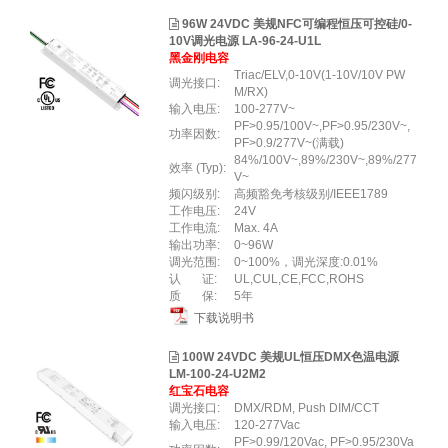
96W 24VDC 美规NFC可编程恒压可控硅/0-
10V调光电源 LA-96-24-U1L
黑金刚电容
Triac/ELV,0-10V(1-10V/10V PW
调光接口:
M/RX)
输入电压:
100-277V~
PF>0.95/100V~,PF>0.95/230V~,
功率因数:
PF>0.9/277V~(满载)
84%/100V~,89%/230V~,89%/277
效率 (Typ):
V~
频闪级别:
高频豁免考核级别/IEEE1789
工作电压:
24V
工作电流:
Max. 4A
输出功率:
0~96W
调光范围:
0~100%，调光深度:0.01%
认 证:
UL,CUL,CE,FCC,ROHS
质 保:
5年
下载说明书
100W 24VDC 美规UL恒压DMX色温电源
LM-100-24-U2M2
红宝石电容
调光接口:
DMX/RDM, Push DIM/CCT
输入电压:
120-277Vac
PF>0.99/120Vac, PF>0.95/230Va