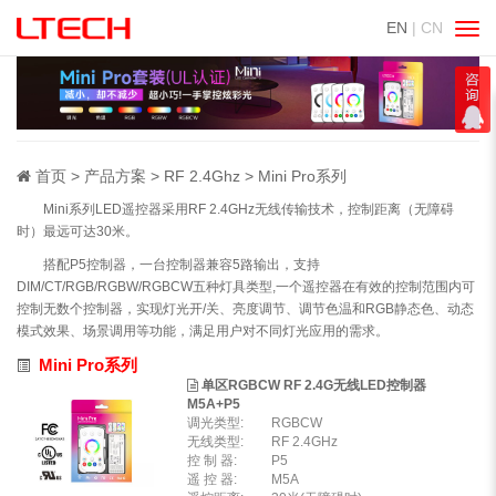
EN
| CN
切
换
导
航
首页
产品方案
RF 2.4Ghz
Mini Pro系列
Mini系列LED遥控器采用RF 2.4GHz无线传输技术，控制距离（无障碍
时）最远可达30米。
搭配P5控制器，一台控制器兼容5路输出，支持
DIM/CT/RGB/RGBW/RGBCW五种灯具类型,一个遥控器在有效的控制范围内可
控制无数个控制器，实现灯光开/关、亮度调节、调节色温和RGB静态色、动态
模式效果、场景调用等功能，满足用户对不同灯光应用的需求。
Mini Pro系列
单区RGBCW RF 2.4G无线LED控制器
M5A+P5
调光类型:
RGBCW
无线类型:
RF 2.4GHz
控 制 器:
P5
遥 控 器:
M5A