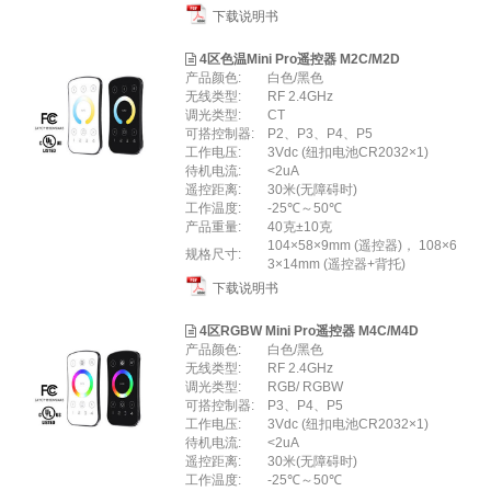
下载说明书
4区色温Mini Pro遥控器 M2C/M2D
产品颜色:
白色/黑色
无线类型:
RF 2.4GHz
调光类型:
CT
可搭控制器:
P2、P3、P4、P5
工作电压:
3Vdc (纽扣电池CR2032×1)
待机电流:
<2uA
遥控距离:
30米(无障碍时)
工作温度:
-25℃～50℃
产品重量:
40克±10克
104×58×9mm (遥控器)， 108×6
规格尺寸:
3×14mm (遥控器+背托)
下载说明书
4区RGBW Mini Pro遥控器 M4C/M4D
产品颜色:
白色/黑色
无线类型:
RF 2.4GHz
调光类型:
RGB/ RGBW
可搭控制器:
P3、P4、P5
工作电压:
3Vdc (纽扣电池CR2032×1)
待机电流:
<2uA
遥控距离:
30米(无障碍时)
工作温度:
-25℃～50℃