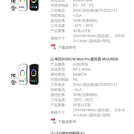
调光类型:
RGB/RGBW
可搭控制器:
P3、P4、P5
工作电压:
3Vdc (纽扣电池CR2032×1)
待机电流:
<2uA
遥控距离:
30米(无障碍时)
工作温度:
-25℃～50℃
产品重量:
40克±10克
104×58×9mm (遥控器)， 108×6
规格尺寸:
3×14mm (遥控器+背托)
下载说明书
单区RGBCW Mini Pro遥控器 M5A/M5B
产品颜色:
白色/黑色
无线类型:
RF 2.4GHz
调光类型:
RGBCW
可搭控制器:
P5
工作电压:
3Vdc (纽扣电池CR2032×1)
待机电流:
<2uA
遥控距离:
30米(无障碍时)
工作温度:
-25℃～50℃
产品重量:
40克±10克
104×58×9mm (遥控器)， 108×6
规格尺寸:
3×14mm (遥控器+背托)
下载说明书
LED调光控制器 P1