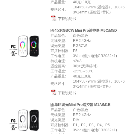
产品重量:
40克±10克
104×58×9mm (遥控器)， 108×6
规格尺寸:
3×14mm (遥控器+背托)
下载说明书
4区RGBCW Mini Pro遥控器 M5C/M5D
产品颜色:
白色/黑色
无线类型:
RF 2.4GHz
调光类型:
RGBCW
可搭控制器:
P5
工作电压:
3Vdc (纽扣电池CR2032×1)
待机电流:
<2uA
遥控距离:
30米(无障碍时)
工作温度:
-25℃～50℃
产品重量:
40克±10克
104×58×9mm (遥控器)， 108×6
规格尺寸:
3×14mm (遥控器+背托)
下载说明书
单区调光Mini Pro遥控器 M1A/M1B
产品颜色:
白色/黑色
无线类型:
RF 2.4GHz
调光类型:
DIM
可搭控制器:
P1、P2、P3、P4、P5
工作电压:
3Vdc (纽扣电池CR2032×1)