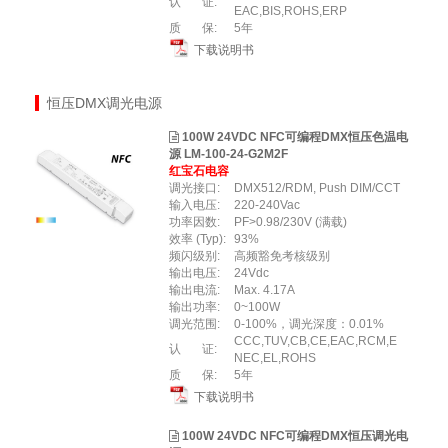
认 证:
EAC,BIS,ROHS,ERP
质 保:
5年
下载说明书
恒压DMX调光电源
100W 24VDC NFC可编程DMX恒压色温电
源 LM-100-24-G2M2F
红宝石电容
调光接口:
DMX512/RDM, Push DIM/CCT
输入电压:
220-240Vac
功率因数:
PF>0.98/230V (满载)
效率 (Typ):
93%
频闪级别:
高频豁免考核级别
输出电压:
24Vdc
输出电流:
Max. 4.17A
输出功率:
0~100W
调光范围:
0-100%，调光深度：0.01%
CCC,TUV,CB,CE,EAC,RCM,E
认 证:
NEC,EL,ROHS
质 保:
5年
下载说明书
100W 24VDC NFC可编程DMX恒压调光电