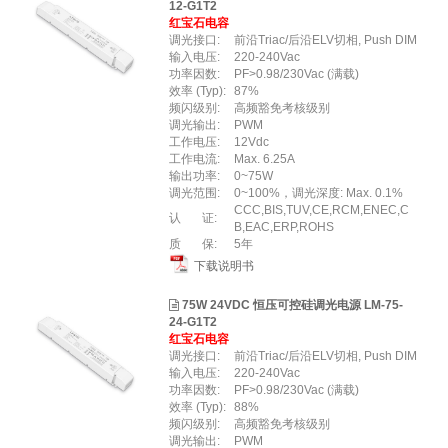
12-G1T2
红宝石电容
调光接口:
前沿Triac/后沿ELV切相, Push DIM
输入电压:
220-240Vac
功率因数:
PF>0.98/230Vac (满载)
效率 (Typ):
87%
频闪级别:
高频豁免考核级别
调光输出:
PWM
工作电压:
12Vdc
工作电流:
Max. 6.25A
输出功率:
0~75W
调光范围:
0~100%，调光深度: Max. 0.1%
CCC,BIS,TUV,CE,RCM,ENEC,C
认 证:
B,EAC,ERP,ROHS
质 保:
5年
下载说明书
75W 24VDC 恒压可控硅调光电源 LM-75-
24-G1T2
红宝石电容
调光接口:
前沿Triac/后沿ELV切相, Push DIM
输入电压:
220-240Vac
功率因数:
PF>0.98/230Vac (满载)
效率 (Typ):
88%
频闪级别:
高频豁免考核级别
调光输出:
PWM