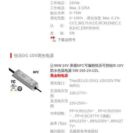
工作电压:
24Vdc
工作电流:
Max. 3.125A
输出功率:
0~75W
调光范围:
0~100%，调光深度: Max. 0.1%
CCC,BIS,TUV,CE,RCM,ENEC,C
认 证:
B,EAC,ERP,ROHS
质 保:
5年
下载说明书
恒压0/1-10V调光电源
96W 24V 美规NFC可编程恒压可控硅/0-10V
防水色温电源 SW-100-24-U2L
黑金刚电容
Triac/ELV,0-10V(1-10V/10V PW
调光接口:
M/RX)
交流电压范
100-277V~
围:
直流电压范
220-250V⎓
围:
PF>0.95/115V~，PF>0.95/230V
功率因数:
~，PF>0.9C/277V~(满载)
84%/115V~, 89%/230V~, 89%/27
效率 (Typ):
7V~
频闪级别:
高频豁免考核级别