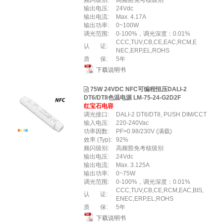
频闪级别:
高频豁免考核级别
输出电压:
24Vdc
输出电流:
Max. 4.17A
输出功率:
0~100W
调光范围:
0-100%，调光深度：0.01%
CCC,TUV,CB,CE,EAC,RCM,E
认 证:
NEC,ERP,EL,ROHS
质 保:
5年
下载说明书
75W 24VDC NFC可编程恒压DALI-2
DT6/DT8色温电源 LM-75-24-G2D2F
红宝石电容
调光接口:
DALI-2 DT6/DT8, PUSH DIM/CCT
输入电压:
220-240Vac
功率因数:
PF>0.98/230V (满载)
效率 (Typ):
92%
频闪级别:
高频豁免考核级别
输出电压:
24Vdc
输出电流:
Max. 3.125A
输出功率:
0~75W
调光范围:
0-100%，调光深度：0.01%
CCC,TUV,CB,CE,RCM,EAC,BIS,
认 证:
ENEC,ERP,EL,ROHS
质 保:
5年
下载说明书