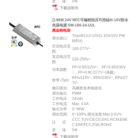
质 保:
5年
下载说明书
96W 24V NFC可编程恒压可控硅/0-10V防水
色温电源 SW-100-24-U2L
黑金刚电容
Triac/ELV,0-10V(1-10V/10V PW
调光接口:
M/RX)
交流电压范
100-277V~
围:
直流电压范
220-250V⎓
围:
PF>0.95/115V~，PF>0.95/230V
功率因数:
~，PF>0.9C/277V~(满载)
84%/115V~, 89%/230V~, 89%/27
效率 (Typ):
7V~
频闪级别:
高频豁免考核级别
调光输出:
PWM
工作电压:
24Vdc
工作电流:
Max. 4.0A
输出功率:
0~96W
调光范围:
0~100%,调光深度:Max.0.01%
CCC,TUV,CB,CE,EAC,RCM,ENE
认 证:
C,ERP,FCC,PSE,ROHS
质 保:
5年
下载说明书