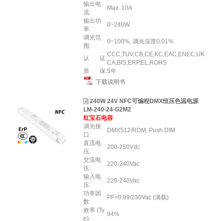
输出电
Max. 10A
流:
输出功
0~240W
率:
调光范
0~100%, 调光深度0.01%
围:
CCC,TUV,CB,CE,KC,EAC,ENEC,UK
认 证:
CA,BIS,ERP,EL,ROHS
质 保:
5年
下载说明书
240W 24V NFC可编程DMX恒压色温电源
LM-240-24-G2M2
红宝石电容
调光接
DMX512/RDM, Push DIM
口:
直流电
200-250Vdc
压:
交流电
220-240Vac
压:
输入电
220-240Vac
压:
功率因
PF>0.99/230Vac (满载)
数:
效率 (Ty
94%
p):