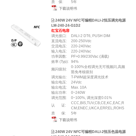
质 保:
5年
下载说明书
240W 24V NFC可编程DALI-2恒压调光电源
LM-240-24-G1D2
红宝石电容
调光接口:
DALI-2 DT6, PUSH DIM
直流电压:
200-250Vdc
交流电压:
220-240Vac
输入电压:
220-240Vac
功率因数:
PF>0.99/230Vac (满载)
效率 (Typ):
94%
0-100%全程调光无可视频闪,高频
频闪级别:
豁免考核级别
调光输出:
T-PWM超深度调光技术
输出电压:
24Vdc
输出电流:
Max. 10A
输出功率:
0~240W
调光范围:
0~100%, 调光深度0.01%
CCC,BIS,TUV,CB,CE,KC,EAC,R
认 证:
CM,ENEC,UKCA,ERP,EL,ROHS
质 保:
5年
下载说明书
240W 24V NFC可编程DALI-2恒压色温电源