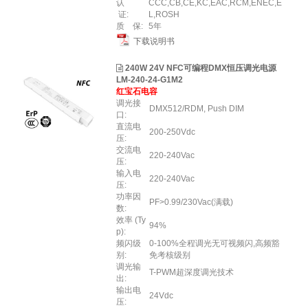
认
CCC,CB,CE,KC,EAC,RCM,ENEC,E
证:
L,ROSH
质 保:
5年
下载说明书
240W 24V NFC可编程DMX恒压调光电源
LM-240-24-G1M2
红宝石电容
调光接
DMX512/RDM, Push DIM
口:
直流电
200-250Vdc
压:
交流电
220-240Vac
压:
输入电
220-240Vac
压:
功率因
PF>0.99/230Vac(满载)
数:
效率 (Ty
94%
p):
频闪级
0-100%全程调光无可视频闪,高频豁
别:
免考核级别
调光输
T-PWM超深度调光技术
出:
输出电
24Vdc
压: