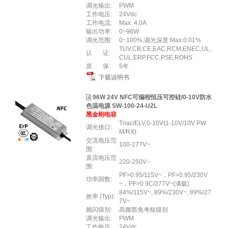
调光输出:
PWM
工作电压:
24Vdc
工作电流:
Max. 4.0A
输出功率:
0~96W
调光范围:
0~100%,调光深度:Max.0.01%
TUV,CB,CE,EAC,RCM,ENEC,UL,
认 证:
CUL,ERP,FCC,PSE,ROHS
质 保:
5年
下载说明书
96W 24V NFC可编程恒压可控硅/0-10V防水
色温电源 SW-100-24-U2L
黑金刚电容
Triac/ELV,0-10V(1-10V/10V PW
调光接口:
M/RX)
交流电压范
100-277V~
围:
直流电压范
220-250V⎓
围:
PF>0.95/115V~，PF>0.95/230V
功率因数:
~，PF>0.9C/277V~(满载)
84%/115V~, 89%/230V~, 89%/27
效率 (Typ):
7V~
频闪级别:
高频豁免考核级别
调光输出:
PWM
工作电压:
24Vdc