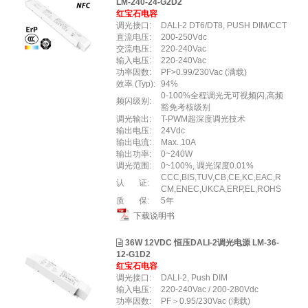
LM-240-24-G2D2
红宝石电容
调光接口:
DALI-2 DT6/DT8, PUSH DIM/CCT
直流电压:
200-250Vdc
交流电压:
220-240Vac
输入电压:
220-240Vac
功率因数:
PF>0.99/230Vac (满载)
效率 (Typ):
94%
0-100%全程调光无可视频闪,高频
频闪级别:
豁免考核级别
调光输出:
T-PWM超深度调光技术
输出电压:
24Vdc
输出电流:
Max. 10A
输出功率:
0~240W
调光范围:
0~100%, 调光深度0.01%
CCC,BIS,TUV,CB,CE,KC,EAC,R
认 证:
CM,ENEC,UKCA,ERP,EL,ROHS
质 保:
5年
下载说明书
36W 12VDC 恒压DALI-2调光电源 LM-36-
12-G1D2
红宝石电容
调光接口:
DALI-2, Push DIM
输入电压:
220-240Vac / 200-280Vdc
功率因数:
PF＞0.95/230Vac (满载)