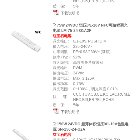
NEC,BIS,ERP,EL,ROHS
质 保:
5年
下载说明书
75W 24VDC 恒压0/1-10V NFC可编程调光
电源 LM-75-24-G1A2F
红宝石电容
调光接口:
0/1-10V, PUSH DIM
输入电压:
220-240V~
功率因数:
PF>0.98/230V~ (满载)
效率 (Typ):
92%
频闪级别:
高频豁免考核级别
调光输出:
PWM
输出电压:
24Vdc
输出电流:
Max. 3.125A
输出功率:
0-75W
调光范围:
0~100%，调光深度:0.01%
CCC,TUV,CB,CE,KC,EAC,RCM,E
认 证:
NEC,BIS,ERP,EL,ROHS
质 保:
5年
下载说明书
150W 24VDC 超薄体积恒压0/1-10V色温电
源 SN-150-24-G2A
红宝石电容