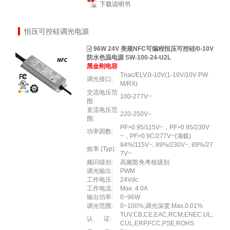
下载说明书
恒压可控硅调光电源
96W 24V 美规NFC可编程恒压可控硅/0-10V
防水色温电源 SW-100-24-U2L
黑金刚电容
Triac/ELV,0-10V(1-10V/10V PW
调光接口:
M/RX)
交流电压范
100-277V~
围:
直流电压范
220-250V⎓
围:
PF>0.95/115V~，PF>0.95/230V
功率因数:
~，PF>0.9C/277V~(满载)
84%/115V~, 89%/230V~, 89%/27
效率 (Typ):
7V~
频闪级别:
高频豁免考核级别
调光输出:
PWM
工作电压:
24Vdc
工作电流:
Max. 4.0A
输出功率:
0~96W
调光范围:
0~100%,调光深度:Max.0.01%
TUV,CB,CE,EAC,RCM,ENEC,UL,
认 证:
CUL,ERP,FCC,PSE,ROHS