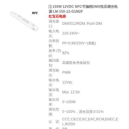
150W 12VDC NFC可编程DMX恒压调光电
源 LM-150-12-G1M2F
红宝石电容
调光接
DMX512/RDM, Push DIM
口:
输入电
220-240V~
压:
功率因
PF>0.98/230V~(满载)
数:
效率 (Ty
92%
p):
频闪级
高频豁免考核级别
别:
调光输
PWM
出:
输出电
12Vdc
压:
输出电
Max. 12.5A
流:
输出功
0~150W
率:
调光范
0~100%，调光深度:0.01%
围:
CCC,CB,CE,KC,EAC,RCM,ENEC,E
认 证:
L,ROSH