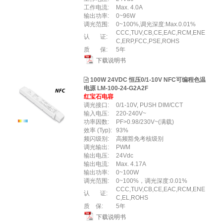
工作电流:
Max. 4.0A
输出功率:
0~96W
调光范围:
0~100%,调光深度:Max.0.01%
CCC,TUV,CB,CE,EAC,RCM,ENE
认 证:
C,ERP,FCC,PSE,ROHS
质 保:
5年
下载说明书
100W 24VDC 恒压0/1-10V NFC可编程色温
电源 LM-100-24-G2A2F
红宝石电容
调光接口:
0/1-10V, PUSH DIM/CCT
输入电压:
220-240V~
功率因数:
PF>0.98/230V~(满载)
效率 (Typ):
93%
频闪级别:
高频豁免考核级别
调光输出:
PWM
输出电压:
24Vdc
输出电流:
Max. 4.17A
输出功率:
0~100W
调光范围:
0~100%，调光深度:0.01%
CCC,TUV,CB,CE,EAC,RCM,ENE
认 证:
C,EL,ROHS
质 保:
5年
下载说明书