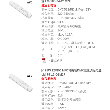
源 LM-100-24-G1M2F
红宝石电容
调光接口:
DMX512/RDM, Push DIM
输入电压:
220-240Vac
功率因数:
PF>0.98/230V (满载)
效率 (Typ):
93%
频闪级别:
高频豁免考核级别
输出电压:
24Vdc
输出电流:
Max. 4.17A
输出功率:
0~100W
调光范围:
0-100%，调光深度：0.01%
CCC,TUV,CB,CE,EAC,RCM,E
认 证:
NEC,EL,ROHS
质 保:
5年
下载说明书
75W 12VDC NFC可编程DMX恒压调光电源
LM-75-12-G1M2F
红宝石电容
调光接口:
DMX512/RDM, Push DIM
输入电压:
220-240V~
功率因数:
PF>0.98/230V~(满载)
效率 (Typ):
91%
频闪级别:
高频豁免考核级别
调光输出:
PWM
输出电压:
12Vdc