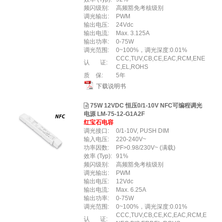
频闪级别:
高频豁免考核级别
调光输出:
PWM
输出电压:
24Vdc
输出电流:
Max. 3.125A
输出功率:
0-75W
调光范围:
0~100%，调光深度:0.01%
CCC,TUV,CB,CE,EAC,RCM,ENE
认 证:
C,EL,ROHS
质 保:
5年
下载说明书
75W 12VDC 恒压0/1-10V NFC可编程调光
电源 LM-75-12-G1A2F
红宝石电容
调光接口:
0/1-10V, PUSH DIM
输入电压:
220-240V~
功率因数:
PF>0.98/230V~ (满载)
效率 (Typ):
91%
频闪级别:
高频豁免考核级别
调光输出:
PWM
输出电压:
12Vdc
输出电流:
Max. 6.25A
输出功率:
0-75W
调光范围:
0~100%，调光深度:0.01%
CCC,TUV,CB,CE,KC,EAC,RCM,E
认 证: