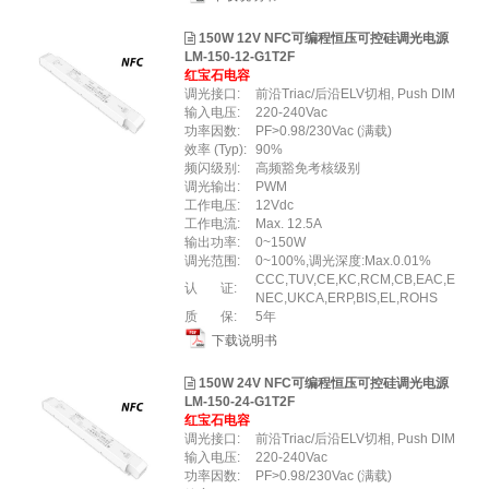
150W 12V NFC可编程恒压可控硅调光电源
LM-150-12-G1T2F
红宝石电容
调光接口:
前沿Triac/后沿ELV切相, Push DIM
输入电压:
220-240Vac
功率因数:
PF>0.98/230Vac (满载)
效率 (Typ):
90%
频闪级别:
高频豁免考核级别
调光输出:
PWM
工作电压:
12Vdc
工作电流:
Max. 12.5A
输出功率:
0~150W
调光范围:
0~100%,调光深度:Max.0.01%
CCC,TUV,CE,KC,RCM,CB,EAC,E
认 证:
NEC,UKCA,ERP,BIS,EL,ROHS
质 保:
5年
下载说明书
150W 24V NFC可编程恒压可控硅调光电源
LM-150-24-G1T2F
红宝石电容
调光接口:
前沿Triac/后沿ELV切相, Push DIM
输入电压:
220-240Vac
功率因数:
PF>0.98/230Vac (满载)