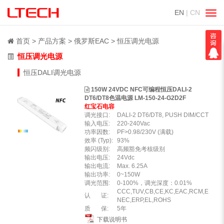
EN
| CN
切
换
导
首页
产品方案
俄罗斯EAC
恒压调光电源
航
恒压调光电源
恒压DALI调光电源
150W 24VDC NFC可编程恒压DALI-2
DT6/DT8色温电源 LM-150-24-G2D2F
红宝石电容
调光接口:
DALI-2 DT6/DT8, PUSH DIM/CCT
输入电压:
220-240Vac
功率因数:
PF>0.98/230V (满载)
效率 (Typ):
93%
频闪级别:
高频豁免考核级别
输出电压:
24Vdc
输出电流:
Max. 6.25A
输出功率:
0~150W
调光范围:
0-100%，调光深度：0.01%
CCC,TUV,CB,CE,KC,EAC,RCM,E
认 证:
NEC,ERP,EL,ROHS
质 保:
5年
下载说明书