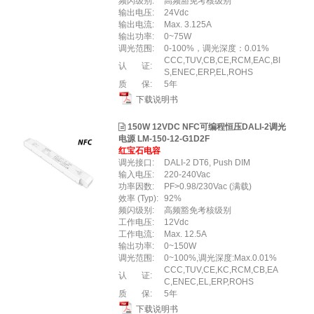
频闪级别:
高频豁免考核级别
输出电压:
24Vdc
输出电流:
Max. 3.125A
输出功率:
0~75W
调光范围:
0-100%，调光深度：0.01%
CCC,TUV,CB,CE,RCM,EAC,BI
认 证:
S,ENEC,ERP,EL,ROHS
质 保:
5年
下载说明书
150W 12VDC NFC可编程恒压DALI-2调光
电源 LM-150-12-G1D2F
红宝石电容
调光接口:
DALI-2 DT6, Push DIM
输入电压:
220-240Vac
功率因数:
PF>0.98/230Vac (满载)
效率 (Typ):
92%
频闪级别:
高频豁免考核级别
工作电压:
12Vdc
工作电流:
Max. 12.5A
输出功率:
0~150W
调光范围:
0~100%,调光深度:Max.0.01%
CCC,TUV,CE,KC,RCM,CB,EA
认 证:
C,ENEC,EL,ERP,ROHS
质 保:
5年
下载说明书