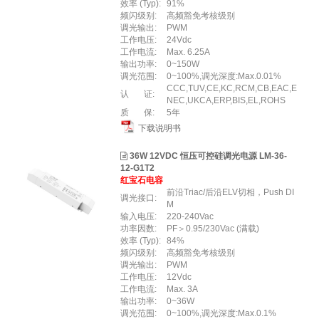
效率 (Typ):
91%
频闪级别:
高频豁免考核级别
调光输出:
PWM
工作电压:
24Vdc
工作电流:
Max. 6.25A
输出功率:
0~150W
调光范围:
0~100%,调光深度:Max.0.01%
CCC,TUV,CE,KC,RCM,CB,EAC,E
认 证:
NEC,UKCA,ERP,BIS,EL,ROHS
质 保:
5年
下载说明书
36W 12VDC 恒压可控硅调光电源 LM-36-
12-G1T2
红宝石电容
前沿Triac/后沿ELV切相，Push DI
调光接口:
M
输入电压:
220-240Vac
功率因数:
PF＞0.95/230Vac (满载)
效率 (Typ):
84%
频闪级别:
高频豁免考核级别
调光输出:
PWM
工作电压:
12Vdc
工作电流:
Max. 3A
输出功率:
0~36W
调光范围:
0~100%,调光深度:Max.0.1%