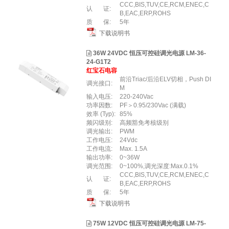
CCC,BIS,TUV,CE,RCM,ENEC,C
认 证:
B,EAC,ERP,ROHS
质 保:
5年
下载说明书
36W 24VDC 恒压可控硅调光电源 LM-36-
24-G1T2
红宝石电容
前沿Triac/后沿ELV切相，Push DI
调光接口:
M
输入电压:
220-240Vac
功率因数:
PF＞0.95/230Vac (满载)
效率 (Typ):
85%
频闪级别:
高频豁免考核级别
调光输出:
PWM
工作电压:
24Vdc
工作电流:
Max. 1.5A
输出功率:
0~36W
调光范围:
0~100%,调光深度:Max.0.1%
CCC,BIS,TUV,CE,RCM,ENEC,C
认 证:
B,EAC,ERP,ROHS
质 保:
5年
下载说明书
75W 12VDC 恒压可控硅调光电源 LM-75-