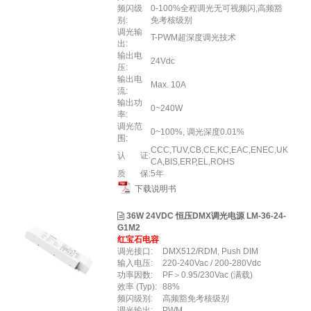
频闪级
0-100%全程调光无可视频闪,高频豁
别:
免考核级别
调光输
T-PWM超深度调光技术
出:
输出电
24Vdc
压:
输出电
Max. 10A
流:
输出功
0~240W
率:
调光范
0~100%, 调光深度0.01%
围:
CCC,TUV,CB,CE,KC,EAC,ENEC,UK
认 证:
CA,BIS,ERP,EL,ROHS
质 保:
5年
下载说明书
36W 24VDC 恒压DMX调光电源 LM-36-24-
G1M2
红宝石电容
调光接口:
DMX512/RDM, Push DIM
输入电压:
220-240Vac / 200-280Vdc
功率因数:
PF＞0.95/230Vac (满载)
效率 (Typ):
88%
频闪级别:
高频豁免考核级别
调光输出:
PWM