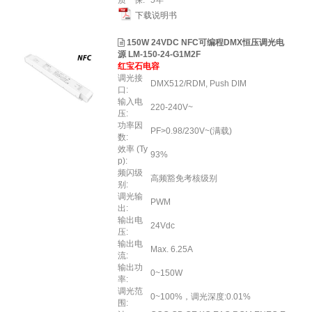
质 保:
5年
下载说明书
150W 24VDC NFC可编程DMX恒压调光电
源 LM-150-24-G1M2F
红宝石电容
调光接
DMX512/RDM, Push DIM
口:
输入电
220-240V~
压:
功率因
PF>0.98/230V~(满载)
数:
效率 (Ty
93%
p):
频闪级
高频豁免考核级别
别:
调光输
PWM
出:
输出电
24Vdc
压:
输出电
Max. 6.25A
流:
输出功
0~150W
率:
调光范
0~100%，调光深度:0.01%
围: