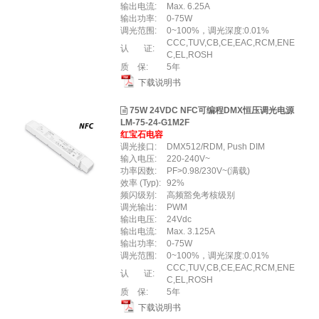
输出电流:
Max. 6.25A
输出功率:
0-75W
调光范围:
0~100%，调光深度:0.01%
CCC,TUV,CB,CE,EAC,RCM,ENE
认 证:
C,EL,ROSH
质 保:
5年
下载说明书
75W 24VDC NFC可编程DMX恒压调光电源
LM-75-24-G1M2F
红宝石电容
调光接口:
DMX512/RDM, Push DIM
输入电压:
220-240V~
功率因数:
PF>0.98/230V~(满载)
效率 (Typ):
92%
频闪级别:
高频豁免考核级别
调光输出:
PWM
输出电压:
24Vdc
输出电流:
Max. 3.125A
输出功率:
0-75W
调光范围:
0~100%，调光深度:0.01%
CCC,TUV,CB,CE,EAC,RCM,ENE
认 证:
C,EL,ROSH
质 保:
5年
下载说明书