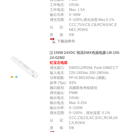
工作电压:
24Vdc
工作电流:
Max. 1.5A
输出功率:
0~36W
调光范围:
0~100%,调光深度:Max.0.1%
CCC,TUV,CE,CB,RCM,EAC,E
认 证:
NEC,ROHS
质 保:
5年
下载说明书
150W 24VDC 恒压DMX色温电源 LM-150-
24-G2M2
红宝石电容
调光接口:
DMX512/RDM, Push DIM/CCT
输入电压:
220-240Vac 200-280Vdc
功率因数:
PF>0.98/230Vac (满载)
效率 (Typ):
93%
频闪级别:
高频豁免考核级别
调光输出:
PWM
输出电压:
24Vdc
输出电流:
Max. 6.25A
输出功率:
0~150W
调光范围:
0~100%，调光深度: 0.1%
CCC,CB,CE,KC,EAC,RCM,UK
认 证:
CA,ROHS
质 保:
5年