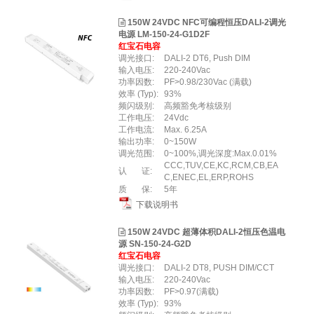
150W 24VDC NFC可编程恒压DALI-2调光
电源 LM-150-24-G1D2F
红宝石电容
调光接口:
DALI-2 DT6, Push DIM
输入电压:
220-240Vac
功率因数:
PF>0.98/230Vac (满载)
效率 (Typ):
93%
频闪级别:
高频豁免考核级别
工作电压:
24Vdc
工作电流:
Max. 6.25A
输出功率:
0~150W
调光范围:
0~100%,调光深度:Max.0.01%
CCC,TUV,CE,KC,RCM,CB,EA
认 证:
C,ENEC,EL,ERP,ROHS
质 保:
5年
下载说明书
150W 24VDC 超薄体积DALI-2恒压色温电
源 SN-150-24-G2D
红宝石电容
调光接口:
DALI-2 DT8, PUSH DIM/CCT
输入电压:
220-240Vac
功率因数:
PF>0.97(满载)
效率 (Typ):
93%