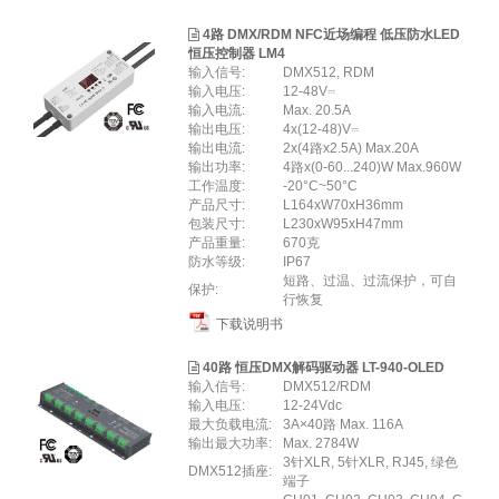
4路 DMX/RDM NFC近场编程 低压防水LED
恒压控制器 LM4
输入信号:
DMX512, RDM
输入电压:
12-48V⎓
输入电流:
Max. 20.5A
输出电压:
4x(12-48)V⎓
输出电流:
2x(4路x2.5A) Max.20A
输出功率:
4路x(0-60...240)W Max.960W
工作温度:
-20°C~50°C
产品尺寸:
L164xW70xH36mm
包装尺寸:
L230xW95xH47mm
产品重量:
670克
防水等级:
IP67
短路、过温、过流保护，可自
保护:
行恢复
下载说明书
40路 恒压DMX解码驱动器 LT-940-OLED
输入信号:
DMX512/RDM
输入电压:
12-24Vdc
最大负载电流:
3A×40路 Max. 116A
输出最大功率:
Max. 2784W
3针XLR, 5针XLR, RJ45, 绿色
DMX512插座:
端子