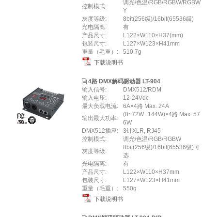
调光/色温/RGB/RGBW/RGBW
控制模式:
Y
灰度等级:
8bit(256级)/16bit(65536级)
光电隔离:
有
产品尺寸:
L122×W110×H37(mm)
包装尺寸:
L127×W123×H41mm
重量（毛重）:
510.7g
下载说明书
4路 DMX解码驱动器 LT-904
输入信号:
DMX512/RDM
输入电压:
12-24Vdc
最大负载电流:
6A×4路 Max. 24A
(0~72W...144W)×4路 Max. 57
输出最大功率:
6W
DMX512插座:
3针XLR, RJ45
控制模式:
调光/色温/RGB/RGBW
8bit(256级)/16bit(65536级)可
灰度等级:
选
光电隔离:
有
产品尺寸:
L122×W110×H37mm
包装尺寸:
L127×W123×H41mm
重量（毛重）:
550g
下载说明书