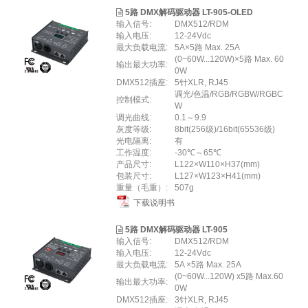
5路 DMX解码驱动器 LT-905-OLED
输入信号:
DMX512/RDM
输入电压:
12-24Vdc
最大负载电流:
5A×5路 Max. 25A
(0~60W...120W)×5路 Max. 60
输出最大功率:
0W
DMX512插座:
5针XLR, RJ45
调光/色温/RGB/RGBW/RGBC
控制模式:
W
调光曲线:
0.1～9.9
灰度等级:
8bit(256级)/16bit(65536级)
光电隔离:
有
工作温度:
-30℃～65℃
产品尺寸:
L122×W110×H37(mm)
包装尺寸:
L127×W123×H41(mm)
重量（毛重）:
507g
下载说明书
5路 DMX解码驱动器 LT-905
输入信号:
DMX512/RDM
输入电压:
12-24Vdc
最大负载电流:
5A ×5路 Max. 25A
(0~60W...120W) x5路 Max.60
输出最大功率:
0W
DMX512插座:
3针XLR, RJ45