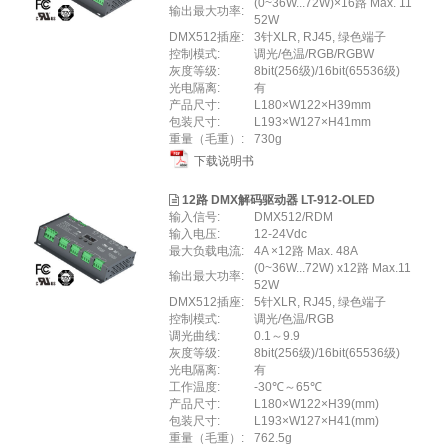
(0~36W...72W)×16路 Max. 11
输出最大功率:
52W
DMX512插座:
3针XLR, RJ45, 绿色端子
控制模式:
调光/色温/RGB/RGBW
灰度等级:
8bit(256级)/16bit(65536级)
光电隔离:
有
产品尺寸:
L180×W122×H39mm
包装尺寸:
L193×W127×H41mm
重量（毛重）:
730g
下载说明书
12路 DMX解码驱动器 LT-912-OLED
输入信号:
DMX512/RDM
输入电压:
12-24Vdc
最大负载电流:
4A ×12路 Max. 48A
(0~36W...72W) x12路 Max.11
输出最大功率:
52W
DMX512插座:
5针XLR, RJ45, 绿色端子
控制模式:
调光/色温/RGB
调光曲线:
0.1～9.9
灰度等级:
8bit(256级)/16bit(65536级)
光电隔离:
有
工作温度:
-30℃～65℃
产品尺寸:
L180×W122×H39(mm)
包装尺寸:
L193×W127×H41(mm)
重量（毛重）:
762.5g