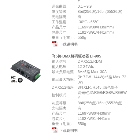
Y
调光曲线:
0.1～9.9
灰度等级:
8bit(256级)/16bit(65536级)
光电隔离:
有
工作温度:
-30℃～65℃
产品尺寸:
L169×W80×H39(mm)
包装尺寸:
L182×W91×H41(mm)
重量（毛重）:
550g
下载说明书
5路 DMX解码驱动器 LT-995
输入信号:
DMX512/RDM
输入电压:
12-24Vdc
最大负载电流:
6A×5路 Max. 30A
(0~72W...144W)×5路 Max. 72
输出最大功率:
0W
DMX512插座
3针XLR, RJ45, 绿色端子
调光/色温/RGB/RGBW/RGBW
控制模式:
Y
灰度等级:
8bit(256级)/16bit(65536级)
光电隔离:
有
产品尺寸:
L169×W80×H39mm
包装尺寸:
L182×W91×H41mm
重量（毛重）:
550g
下载说明书