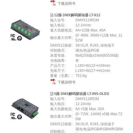
下载说明书
12路 DMX解码驱动器 LT-912
输入信号:
DMX512/RDM
输入电压:
12-24Vdc
最大负载电流:
4A×12路 Max. 48A
(0~48W...96W)×12路 Max. 11
输出最大功率:
52W
DMX512插座:
3针XLR, RJ45, 绿色端子
控制模式:
调光/色温/RGB
灰度等级:
8bit(256级)/16bit(65536级)
光电隔离:
有
产品尺寸:
L180×W122×H39mm
包装尺寸:
L193×W127×H41mm
重量（毛重）:
753.6g
下载说明书
5路 DMX解码驱动器 LT-995-OLED
输入信号:
DMX512/RDM
输入电压:
12-24Vdc
最大负载电流:
6A ×5路 Max. 30A
(0~72W...144W) x5路 Max.72
输出最大功率:
0W
DMX512插座:
3针XLR, RJ45, 绿色端子
调光/色温/RGB/RGBW/RGBW
控制模式: