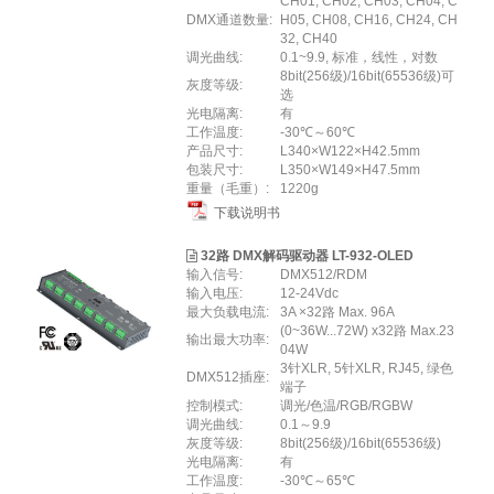
CH01, CH02, CH03, CH04, C
DMX通道数量:
H05, CH08, CH16, CH24, CH
32, CH40
调光曲线:
0.1~9.9, 标准，线性，对数
8bit(256级)/16bit(65536级)可
灰度等级:
选
光电隔离:
有
工作温度:
-30℃～60℃
产品尺寸:
L340×W122×H42.5mm
包装尺寸:
L350×W149×H47.5mm
重量（毛重）:
1220g
下载说明书
32路 DMX解码驱动器 LT-932-OLED
输入信号:
DMX512/RDM
输入电压:
12-24Vdc
最大负载电流:
3A ×32路 Max. 96A
(0~36W...72W) x32路 Max.23
输出最大功率:
04W
3针XLR, 5针XLR, RJ45, 绿色
DMX512插座:
端子
控制模式:
调光/色温/RGB/RGBW
调光曲线:
0.1～9.9
灰度等级:
8bit(256级)/16bit(65536级)
光电隔离:
有
工作温度:
-30℃～65℃