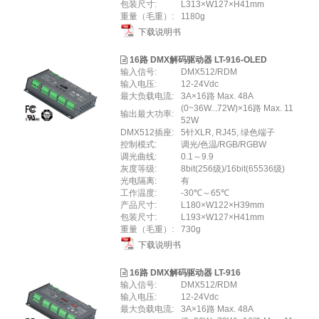
包装尺寸:
L313×W127×H41mm
重量（毛重）:
1180g
下载说明书
16路 DMX解码驱动器 LT-916-OLED
输入信号:
DMX512/RDM
输入电压:
12-24Vdc
最大负载电流:
3A×16路 Max. 48A
(0~36W...72W)×16路 Max. 11
输出最大功率:
52W
DMX512插座:
5针XLR, RJ45, 绿色端子
控制模式:
调光/色温/RGB/RGBW
调光曲线:
0.1～9.9
灰度等级:
8bit(256级)/16bit(65536级)
光电隔离:
有
工作温度:
-30℃～65℃
产品尺寸:
L180×W122×H39mm
包装尺寸:
L193×W127×H41mm
重量（毛重）:
730g
下载说明书
16路 DMX解码驱动器 LT-916
输入信号:
DMX512/RDM
输入电压:
12-24Vdc
最大负载电流:
3A×16路 Max. 48A