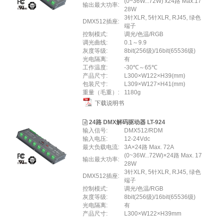
(0~36W...72W) x24路 Max.17
输出最大功率:
28W
3针XLR, 5针XLR, RJ45, 绿色
DMX512插座:
端子
控制模式:
调光/色温/RGB
调光曲线:
0.1～9.9
灰度等级:
8bit(256级)/16bit(65536级)
光电隔离:
有
工作温度:
-30℃～65℃
产品尺寸:
L300×W122×H39(mm)
包装尺寸:
L309×W127×H41(mm)
重量（毛重）:
1180g
下载说明书
24路 DMX解码驱动器 LT-924
输入信号:
DMX512/RDM
输入电压:
12-24Vdc
最大负载电流:
3A×24路 Max. 72A
(0~36W...72W)×24路 Max. 17
输出最大功率:
28W
3针XLR, 5针XLR, RJ45, 绿色
DMX512插座:
端子
控制模式:
调光/色温/RGB
灰度等级:
8bit(256级)/16bit(65536级)
光电隔离:
有
产品尺寸:
L300×W122×H39mm