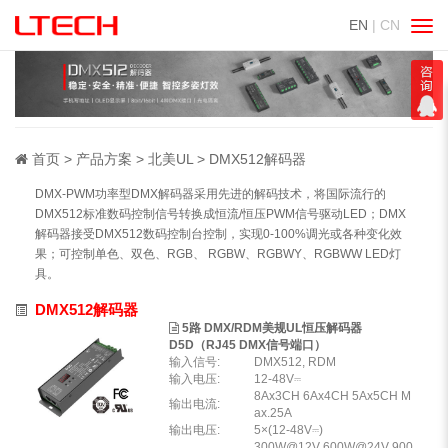
EN
| CN
切
换
导
航
首页
产品方案
北美UL
DMX512解码器
DMX-PWM功率型DMX解码器采用先进的解码技术，将国际流行的
DMX512标准数码控制信号转换成恒流/恒压PWM信号驱动LED；DMX
解码器接受DMX512数码控制台控制，实现0-100%调光或各种变化效
果；可控制单色、双色、RGB、 RGBW、RGBWY、RGBWW LED灯
具。
DMX512解码器
5路 DMX/RDM美规UL恒压解码器
D5D（RJ45 DMX信号端口）
输入信号:
DMX512, RDM
输入电压:
12-48V⎓
8Ax3CH 6Ax4CH 5Ax5CH M
输出电流:
ax.25A
输出电压:
5×(12-48V⎓)
300W@12V 600W@24V 900