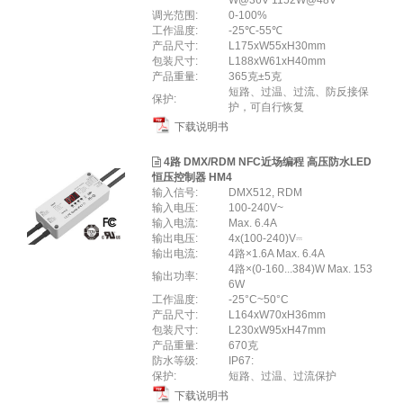
W@36V 1152W@48V
调光范围:
0-100%
工作温度:
-25℃-55℃
产品尺⼨:
L175xW55xH30mm
包装尺⼨:
L188xW61xH40mm
产品重量:
365克±5克
短路、过温、过流、防反接保
保护:
护，可自行恢复
下载说明书
4路 DMX/RDM NFC近场编程 高压防水LED
恒压控制器 HM4
输入信号:
DMX512, RDM
输入电压:
100-240V~
输入电流:
Max. 6.4A
输出电压:
4x(100-240)V⎓
输出电流:
4路×1.6A Max. 6.4A
4路×(0-160...384)W Max. 153
输出功率:
6W
工作温度:
-25°C~50°C
产品尺寸:
L164xW70xH36mm
包装尺寸:
L230xW95xH47mm
产品重量:
670克
防水等级:
IP67:
保护:
短路、过温、过流保护
下载说明书