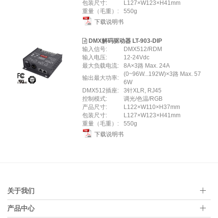
包装尺寸:
L127×W123×H41mm
重量（毛重）:
550g
下载说明书
DMX解码驱动器 LT-903-DIP
输入信号:
DMX512/RDM
输入电压:
12-24Vdc
最大负载电流:
8A×3路 Max. 24A
(0~96W...192W)×3路 Max. 57
输出最大功率:
6W
DMX512插座:
3针XLR, RJ45
控制模式:
调光/色温/RGB
产品尺寸:
L122×W110×H37mm
包装尺寸:
L127×W123×H41mm
重量（毛重）:
550g
下载说明书
关于我们
产品中心