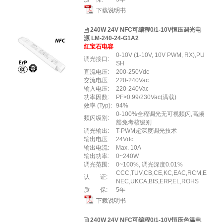
下载说明书
240W 24V NFC可编程0/1-10V恒压调光电
源 LM-240-24-G1A2
红宝石电容
0-10V (1-10V, 10V PWM, RX),PU
调光接口:
SH
直流电压:
200-250Vdc
交流电压:
220-240Vac
输入电压:
220-240Vac
功率因数:
PF>0.99/230Vac(满载)
效率 (Typ):
94%
0-100%全程调光无可视频闪,高频
频闪级别:
豁免考核级别
调光输出:
T-PWM超深度调光技术
输出电压:
24Vdc
输出电流:
Max. 10A
输出功率:
0~240W
调光范围:
0~100%, 调光深度0.01%
CCC,TUV,CB,CE,KC,EAC,RCM,E
认 证:
NEC,UKCA,BIS,ERP,EL,ROHS
质 保:
5年
下载说明书
240W 24V NFC可编程0/1-10V恒压色温电