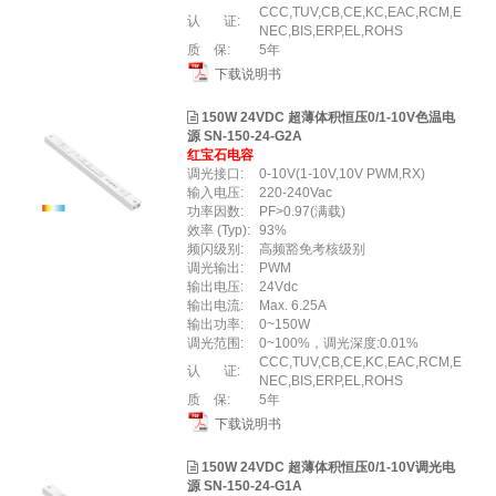
CCC,TUV,CB,CE,KC,EAC,RCM,E
认 证:
NEC,BIS,ERP,EL,ROHS
质 保:
5年
下载说明书
150W 24VDC 超薄体积恒压0/1-10V色温电
源 SN-150-24-G2A
红宝石电容
调光接口:
0-10V(1-10V,10V PWM,RX)
输入电压:
220-240Vac
功率因数:
PF>0.97(满载)
效率 (Typ):
93%
频闪级别:
高频豁免考核级别
调光输出:
PWM
输出电压:
24Vdc
输出电流:
Max. 6.25A
输出功率:
0~150W
调光范围:
0~100%，调光深度:0.01%
CCC,TUV,CB,CE,KC,EAC,RCM,E
认 证:
NEC,BIS,ERP,EL,ROHS
质 保:
5年
下载说明书
150W 24VDC 超薄体积恒压0/1-10V调光电
源 SN-150-24-G1A