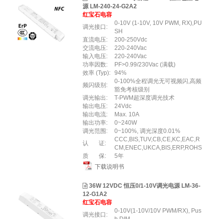
源 LM-240-24-G2A2
红宝石电容
0-10V (1-10V, 10V PWM, RX),PU
调光接口:
SH
直流电压:
200-250Vdc
交流电压:
220-240Vac
输入电压:
220-240Vac
功率因数:
PF>0.99/230Vac (满载)
效率 (Typ):
94%
0-100%全程调光⽆可视频闪,⾼频
频闪级别:
豁免考核级别
调光输出:
T-PWM超深度调光技术
输出电压:
24Vdc
输出电流:
Max. 10A
输出功率:
0~240W
调光范围:
0~100%, 调光深度0.01%
CCC,BIS,TUV,CB,CE,KC,EAC,R
认 证:
CM,ENEC,UKCA,BIS,ERP,ROHS
质 保:
5年
下载说明书
36W 12VDC 恒压0/1-10V调光电源 LM-36-
12-G1A2
红宝石电容
0-10V(1-10V/10V PWM/RX), Pus
调光接口: