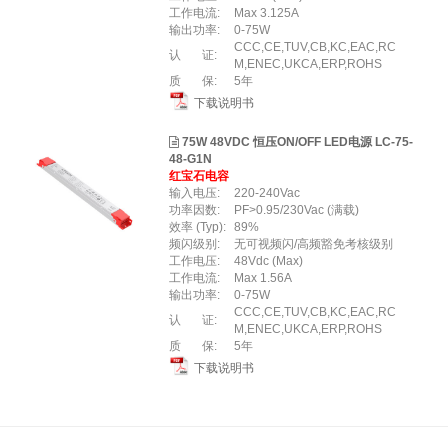
工作电流:
Max 3.125A
输出功率:
0-75W
CCC,CE,TUV,CB,KC,EAC,RC
认 证:
M,ENEC,UKCA,ERP,ROHS
质 保:
5年
下载说明书
75W 48VDC 恒压ON/OFF LED电源 LC-75-
48-G1N
红宝石电容
输入电压:
220-240Vac
功率因数:
PF>0.95/230Vac (满载)
效率 (Typ):
89%
频闪级别:
⽆可视频闪/⾼频豁免考核级别
工作电压:
48Vdc (Max)
工作电流:
Max 1.56A
输出功率:
0-75W
CCC,CE,TUV,CB,KC,EAC,RC
认 证:
M,ENEC,UKCA,ERP,ROHS
质 保:
5年
下载说明书