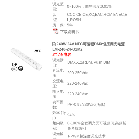
调光范
0~100%，调光深度:0.01%
围:
认
CCC,CB,CE,KC,EAC,RCM,ENEC,E
证:
L,ROSH
质 保:
5年
下载说明书
240W 24V NFC可编程DMX恒压调光电源
LM-240-24-G1M2
红宝石电容
调光接
DMX512/RDM, Push DIM
口:
直流电
200-250Vdc
压:
交流电
220-240Vac
压:
输入电
220-240Vac
压:
功率因
PF>0.99/230Vac(满载)
数:
效率 (Ty
94%
p):
频闪级
0-100%全程调光无可视频闪,高频豁
别:
免考核级别
调光输
T-PWM超深度调光技术