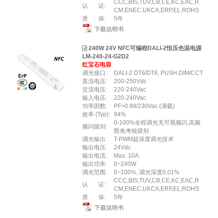
CCC,BIS,TUV,CB,CE,KC,EAC,R
认 证:
CM,ENEC,UKCA,ERP,EL,ROHS
质 保:
5年
下载说明书
240W 24V NFC可编程DALI-2恒压色温电源
LM-240-24-G2D2
红宝石电容
调光接口:
DALI-2 DT6/DT8, PUSH DIM/CCT
直流电压:
200-250Vdc
交流电压:
220-240Vac
输入电压:
220-240Vac
功率因数:
PF>0.99/230Vac (满载)
效率 (Typ):
94%
0-100%全程调光无可视频闪,高频
频闪级别:
豁免考核级别
调光输出:
T-PWM超深度调光技术
输出电压:
24Vdc
输出电流:
Max. 10A
输出功率:
0~240W
调光范围:
0~100%, 调光深度0.01%
CCC,BIS,TUV,CB,CE,KC,EAC,R
认 证:
CM,ENEC,UKCA,ERP,EL,ROHS
质 保:
5年
下载说明书