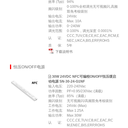
效率 (Typ):
94%
0-100%全程调光无可视频闪,高频
频闪级别:
豁免考核级别
输出电压:
24Vdc
输出电流:
Max. 10A
输出功率:
0~240W
调光范围:
0-100%，调光深度: 0.0001%
CCC,TUV,CB,CE,KC,EAC,RCM,E
认 证:
NEC,UKCA,BIS,ERP,ROHS
质 保:
5年
下载说明书
恒压ON/OFF电源
30W 24VDC NFC可编程ON/OFF恒压缓启
动电源 SN-30-24-G1NF
输入电压:
220-240Vac
功率因数:
PF>0.95/230Vac (满载)
效率 (Typ):
85%（满载）
频闪级别:
⽆可视频闪/⾼频豁免考核级别
工作电压:
24Vdc (Max)
工作电流:
Max 1.25A
输出功率:
Max 30W
CCC,CE,TUV,CB,KC,EAC,RC
认 证:
M,ENEC,BIS,ERP,ROHS