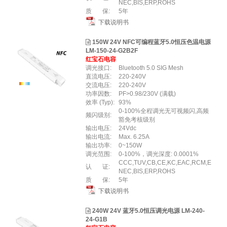
NEC,BIS,ERP,ROHS
质 保:
5年
下载说明书
150W 24V NFC可编程蓝牙5.0恒压色温电源
LM-150-24-G2B2F
红宝石电容
调光接口:
Bluetooth 5.0 SIG Mesh
直流电压:
220-240V
交流电压:
220-240V
功率因数:
PF>0.98/230V (满载)
效率 (Typ):
93%
0-100%全程调光无可视频闪,高频
频闪级别:
豁免考核级别
输出电压:
24Vdc
输出电流:
Max. 6.25A
输出功率:
0~150W
调光范围:
0-100%，调光深度: 0.0001%
CCC,TUV,CB,CE,KC,EAC,RCM,E
认 证:
NEC,BIS,ERP,ROHS
质 保:
5年
下载说明书
240W 24V 蓝牙5.0恒压调光电源 LM-240-
24-G1B