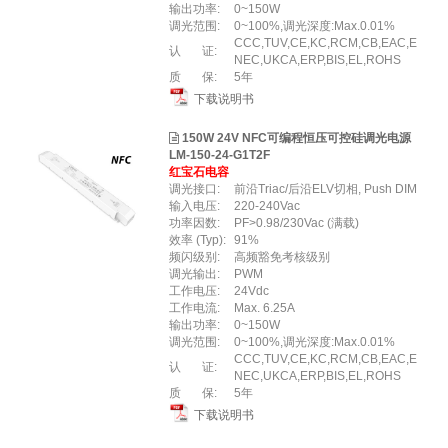
输出功率:
0~150W
调光范围:
0~100%,调光深度:Max.0.01%
CCC,TUV,CE,KC,RCM,CB,EAC,E
认 证:
NEC,UKCA,ERP,BIS,EL,ROHS
质 保:
5年
下载说明书
150W 24V NFC可编程恒压可控硅调光电源
LM-150-24-G1T2F
红宝石电容
调光接口:
前沿Triac/后沿ELV切相, Push DIM
输入电压:
220-240Vac
功率因数:
PF>0.98/230Vac (满载)
效率 (Typ):
91%
频闪级别:
高频豁免考核级别
调光输出:
PWM
工作电压:
24Vdc
工作电流:
Max. 6.25A
输出功率:
0~150W
调光范围:
0~100%,调光深度:Max.0.01%
CCC,TUV,CE,KC,RCM,CB,EAC,E
认 证:
NEC,UKCA,ERP,BIS,EL,ROHS
质 保:
5年
下载说明书