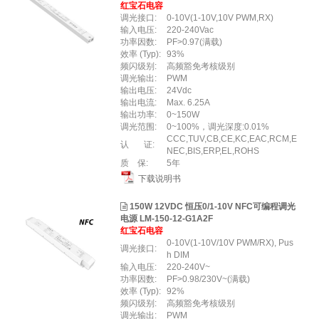
红宝石电容
调光接口:
0-10V(1-10V,10V PWM,RX)
输入电压:
220-240Vac
功率因数:
PF>0.97(满载)
效率 (Typ):
93%
频闪级别:
高频豁免考核级别
调光输出:
PWM
输出电压:
24Vdc
输出电流:
Max. 6.25A
输出功率:
0~150W
调光范围:
0~100%，调光深度:0.01%
CCC,TUV,CB,CE,KC,EAC,RCM,E
认 证:
NEC,BIS,ERP,EL,ROHS
质 保:
5年
下载说明书
150W 12VDC 恒压0/1-10V NFC可编程调光
电源 LM-150-12-G1A2F
红宝石电容
0-10V(1-10V/10V PWM/RX), Pus
调光接口:
h DIM
输入电压:
220-240V~
功率因数:
PF>0.98/230V~(满载)
效率 (Typ):
92%
频闪级别:
高频豁免考核级别
调光输出:
PWM