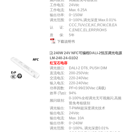
频闪级别:
高频豁免考核级别
工作电压:
24Vdc
工作电流:
Max. 6.25A
输出功率:
0~150W
调光范围:
0~100%,调光深度:Max.0.01%
CCC,TUV,CE,KC,RCM,CB,EA
认 证:
C,ENEC,EL,ERP,ROHS
质 保:
5年
下载说明书
240W 24V NFC可编程DALI-2恒压调光电源
LM-240-24-G1D2
红宝石电容
调光接口:
DALI-2 DT6, PUSH DIM
直流电压:
200-250Vdc
交流电压:
220-240Vac
输入电压:
220-240Vac
功率因数:
PF>0.99/230Vac (满载)
效率 (Typ):
94%
0-100%全程调光无可视频闪,高频
频闪级别:
豁免考核级别
调光输出:
T-PWM超深度调光技术
输出电压:
24Vdc
输出电流:
Max. 10A
输出功率:
0~240W
调光范围:
0~100%, 调光深度0.01%