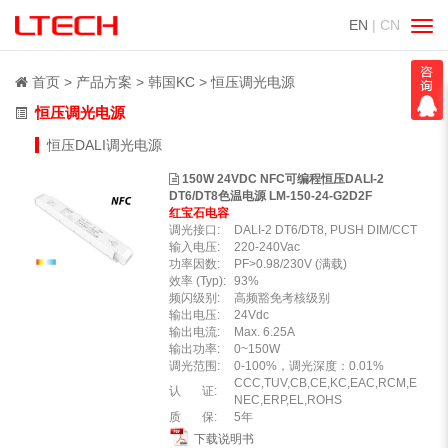
EN
| CN
切
换
导
首页
产品方案
韩国KC
恒压调光电源
航
恒压调光电源
恒压DALI调光电源
150W 24VDC NFC可编程恒压DALI-2
DT6/DT8色温电源 LM-150-24-G2D2F
红宝石电容
调光接口:
DALI-2 DT6/DT8, PUSH DIM/CCT
输入电压:
220-240Vac
功率因数:
PF>0.98/230V (满载)
效率 (Typ):
93%
频闪级别:
高频豁免考核级别
输出电压:
24Vdc
输出电流:
Max. 6.25A
输出功率:
0~150W
调光范围:
0-100%，调光深度：0.01%
CCC,TUV,CB,CE,KC,EAC,RCM,E
认 证:
NEC,ERP,EL,ROHS
质 保:
5年
下载说明书