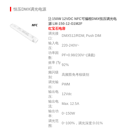
恒压DMX调光电源
150W 12VDC NFC可编程DMX恒压调光电
源 LM-150-12-G1M2F
红宝石电容
调光接
DMX512/RDM, Push DIM
口:
输入电
220-240V~
压:
功率因
PF>0.98/230V~(满载)
数:
效率 (Ty
92%
p):
频闪级
高频豁免考核级别
别:
调光输
PWM
出:
输出电
12Vdc
压:
输出电
Max. 12.5A
流:
输出功
0~150W
率:
调光范
0~100%，调光深度:0.01%
围: