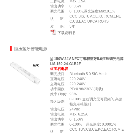
工作电流:
Max. 1.5A
输出功率:
0~36W
调光范围:
0~100%,调光深度:Max.0.1%
CCC,BIS,TUV,CE,KC,RCM,ENE
认 证:
C,CB,EAC,UKCA,ROHS
质 保:
5年
下载说明书
恒压蓝牙智能电源
150W 24V NFC可编程蓝牙5.0恒压调光电源
LM-150-24-G1B2F
红宝石电容
调光接口:
Bluetooth 5.0 SIG Mesh
直流电压:
220-240V
交流电压:
220-240V
功率因数:
PF>0.98/230V (满载)
效率 (Typ):
93%
0-100%全程调光无可视频闪,高频
频闪级别:
豁免考核级别
输出电压:
24Vdc
输出电流:
Max. 6.25A
输出功率:
0~150W
调光范围:
0-100%，调光深度: 0.0001%
CCC,TUV,CB,CE,KC,EAC,RCM,E
认 证: