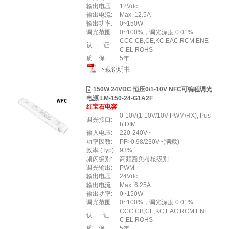
输出电压:
12Vdc
输出电流:
Max. 12.5A
输出功率:
0~150W
调光范围:
0~100%，调光深度:0.01%
CCC,CB,CE,KC,EAC,RCM,ENE
认 证:
C,EL,ROHS
质 保:
5年
下载说明书
150W 24VDC 恒压0/1-10V NFC可编程调光
电源 LM-150-24-G1A2F
红宝石电容
0-10V(1-10V/10V PWM/RX), Pus
调光接口:
h DIM
输入电压:
220-240V~
功率因数:
PF>0.98/230V~(满载)
效率 (Typ):
93%
频闪级别:
高频豁免考核级别
调光输出:
PWM
输出电压:
24Vdc
输出电流:
Max. 6.25A
输出功率:
0~150W
调光范围:
0~100%，调光深度:0.01%
CCC,CB,CE,KC,EAC,RCM,ENE
认 证:
C,EL,ROHS
质 保:
5年