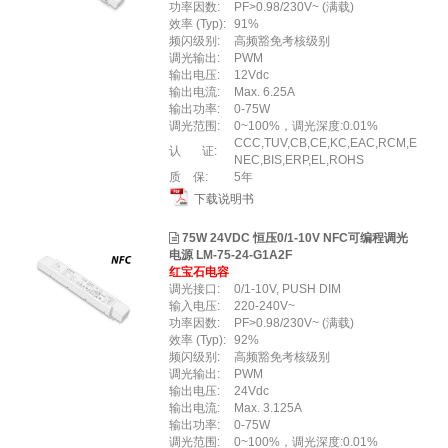
功率因数:
PF>0.98/230V~ (满载)
效率 (Typ):
91%
频闪级别:
高频豁免考核级别
调光输出:
PWM
输出电压:
12Vdc
输出电流:
Max. 6.25A
输出功率:
0-75W
调光范围:
0~100%，调光深度:0.01%
CCC,TUV,CB,CE,KC,EAC,RCM,E
认 证:
NEC,BIS,ERP,EL,ROHS
质 保:
5年
下载说明书
75W 24VDC 恒压0/1-10V NFC可编程调光
电源 LM-75-24-G1A2F
红宝石电容
调光接口:
0/1-10V, PUSH DIM
输入电压:
220-240V~
功率因数:
PF>0.98/230V~ (满载)
效率 (Typ):
92%
频闪级别:
高频豁免考核级别
调光输出:
PWM
输出电压:
24Vdc
输出电流:
Max. 3.125A
输出功率:
0-75W
调光范围:
0~100%，调光深度:0.01%