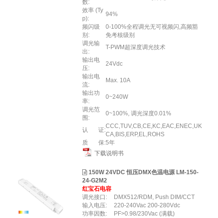
数:
效率 (Ty
94%
p):
频闪级
0-100%全程调光无可视频闪,高频豁
别:
免考核级别
调光输
T-PWM超深度调光技术
出:
输出电
24Vdc
压:
输出电
Max. 10A
流:
输出功
0~240W
率:
调光范
0~100%, 调光深度0.01%
围:
CCC,TUV,CB,CE,KC,EAC,ENEC,UK
认 证:
CA,BIS,ERP,EL,ROHS
质 保:
5年
下载说明书
150W 24VDC 恒压DMX色温电源 LM-150-
24-G2M2
红宝石电容
调光接口:
DMX512/RDM, Push DIM/CCT
输入电压:
220-240Vac 200-280Vdc
功率因数:
PF>0.98/230Vac (满载)