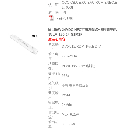
CCC,CB,CE,KC,EAC,RCM,ENEC,E
认 证:
L,ROSH
质 保:
5年
下载说明书
150W 24VDC NFC可编程DMX恒压调光电
源 LM-150-24-G1M2F
红宝石电容
调光接
DMX512/RDM, Push DIM
口:
输入电
220-240V~
压:
功率因
PF>0.98/230V~(满载)
数:
效率 (Ty
93%
p):
频闪级
高频豁免考核级别
别:
调光输
PWM
出:
输出电
24Vdc
压:
输出电
Max. 6.25A
流:
输出功
0~150W
率: