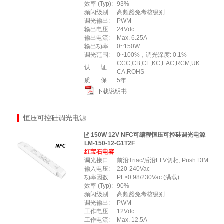
效率 (Typ):
93%
频闪级别:
高频豁免考核级别
调光输出:
PWM
输出电压:
24Vdc
输出电流:
Max. 6.25A
输出功率:
0~150W
调光范围:
0~100%，调光深度: 0.1%
CCC,CB,CE,KC,EAC,RCM,UK
认 证:
CA,ROHS
质 保:
5年
下载说明书
恒压可控硅调光电源
150W 12V NFC可编程恒压可控硅调光电源
LM-150-12-G1T2F
红宝石电容
调光接口:
前沿Triac/后沿ELV切相, Push DIM
输入电压:
220-240Vac
功率因数:
PF>0.98/230Vac (满载)
效率 (Typ):
90%
频闪级别:
高频豁免考核级别
调光输出:
PWM
工作电压:
12Vdc
工作电流:
Max. 12.5A