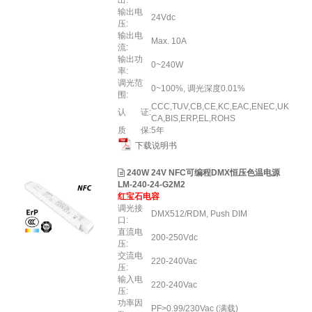
出:
输出电
24Vdc
压:
输出电
Max. 10A
流:
输出功
0~240W
率:
调光范
0~100%, 调光深度0.01%
围:
CCC,TUV,CB,CE,KC,EAC,ENEC,UK
认 证:
CA,BIS,ERP,EL,ROHS
质 保:
5年
下载说明书
240W 24V NFC可编程DMX恒压色温电源
LM-240-24-G2M2
红宝石电容
调光接
DMX512/RDM, Push DIM
口:
直流电
200-250Vdc
压:
交流电
220-240Vac
压:
输入电
220-240Vac
压:
功率因
PF>0.99/230Vac (满载)