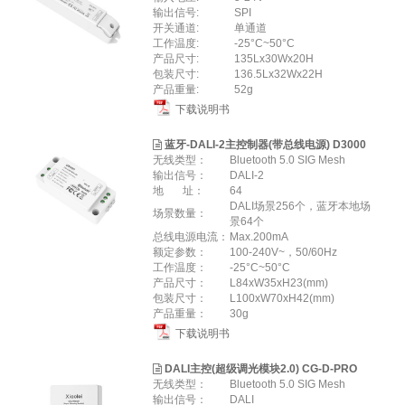
输出信号:
SPI
开关通道:
单通道
工作温度:
-25°C~50°C
产品尺寸:
135Lx30Wx20H
包装尺寸:
136.5Lx32Wx22H
产品重量:
52g
下载说明书
蓝牙-DALI-2主控制器(带总线电源) D3000
无线类型：
Bluetooth 5.0 SIG Mesh
输出信号：
DALI-2
地 址：
64
DALI场景256个，蓝牙本地场
场景数量：
景64个
总线电源电流：
Max.200mA
额定参数：
100-240V~，50/60Hz
工作温度：
-25°C~50°C
产品尺寸：
L84xW35xH23(mm)
包装尺寸：
L100xW70xH42(mm)
产品重量：
30g
下载说明书
DALI主控(超级调光模块2.0) CG-D-PRO
无线类型：
Bluetooth 5.0 SIG Mesh
输出信号：
DALI