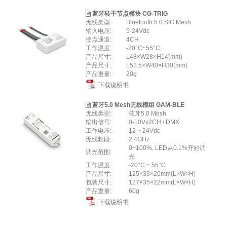
蓝牙转干节点模块 CG-TRIG
无线类型:
Bluetooth 5.0 SIG Mesh
输⼊电压:
5-24Vdc
接点通道:
4CH
工作温度:
-20°C~55°C
产品尺寸:
L48×W28×H14(mm)
产品尺寸:
L52.5×W40×H30(mm)
产品重量:
20g
下载说明书
蓝牙5.0 Mesh无线模组 GAM-BLE
无线类型:
蓝牙5.0 Mesh
输出信号:
0-10Vx2CH / DMX
工作电压:
12 ~ 24Vdc
无线频段:
2.4GHz
0~100%, LED从0.1%开始调
调光范围:
光
工作温度:
-20°C ~ 55°C
产品尺寸:
125×33×20mm(L×W×H)
包装尺寸:
127×35×22mm(L×W×H)
产品重量:
60g
下载说明书