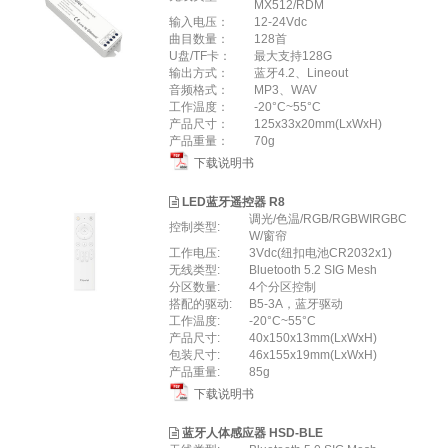
MX512/RDM
输入电压：
12-24Vdc
曲目数量：
128首
U盘/TF卡：
最大支持128G
输出方式：
蓝牙4.2、Lineout
音频格式：
MP3、WAV
工作温度：
-20°C~55°C
产品尺寸：
125x33x20mm(LxWxH)
产品重量：
70g
下载说明书
LED蓝牙遥控器 R8
调光/色温/RGB/RGBWIRGBC
控制类型:
W/窗帘
工作电压:
3Vdc(纽扣电池CR2032x1)
无线类型:
Bluetooth 5.2 SIG Mesh
分区数量:
4个分区控制
搭配的驱动:
B5-3A，蓝牙驱动
工作温度:
-20°C~55°C
产品尺寸:
40x150x13mm(LxWxH)
包装尺寸:
46x155x19mm(LxWxH)
产品重量:
85g
下载说明书
蓝牙人体感应器 HSD-BLE