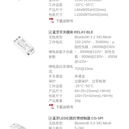
波特率:
1200-115200bps
工作温度:
-20°C~55°C
产品尺寸:
L84xW35xH23(mm)
包装尺寸:
L100xW70xH42(mm)
下载说明书
蓝牙开关模块 RELAY-BLE
无线类型:
Bluetooth 5.2 SIG Mesh
工作电压:
100-240V~，50/60Hz，μ
阻性负载：1800W@230V
继电器最大负载
~，900W@110V~ 容性负
参数:
载：900W@230V~，450W
@110V~
继电器抗浪涌电
70A@10ms
流:
开关通道:
单通道
保护:
过载保护、过零检测
工作温度:
-25°C~50°C
产品尺寸:
84×35×23mm(L×W×H)
包装尺寸:
100×70×42mm(L×W×H)
产品重量:
30g
下载说明书
蓝牙LED幻彩灯带控制器 CG-SPI
无线类型:
Bluetooth 5.0 SIG Mesh
输⼊电压:
5-24V