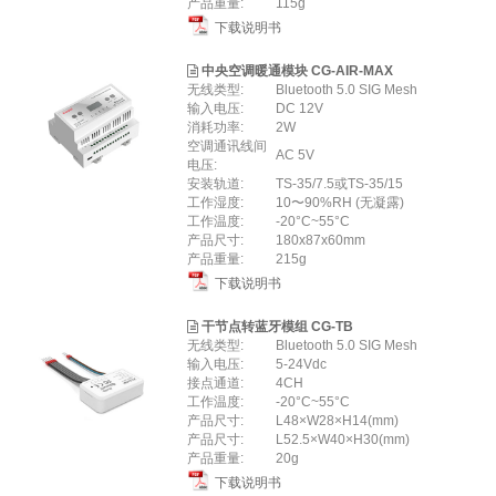
产品重量:
115g
下载说明书
中央空调暖通模块 CG-AIR-MAX
无线类型:
Bluetooth 5.0 SIG Mesh
输⼊电压:
DC 12V
消耗功率:
2W
空调通讯线间
AC 5V
电压:
安装轨道:
TS-35/7.5或TS-35/15
⼯作湿度:
10〜90%RH (⽆凝露)
工作温度:
-20°C~55°C
产品尺寸:
180x87x60mm
产品重量:
215g
下载说明书
干节点转蓝牙模组 CG-TB
无线类型:
Bluetooth 5.0 SIG Mesh
输⼊电压:
5-24Vdc
接点通道:
4CH
工作温度:
-20°C~55°C
产品尺寸:
L48×W28×H14(mm)
产品尺寸:
L52.5×W40×H30(mm)
产品重量:
20g
下载说明书