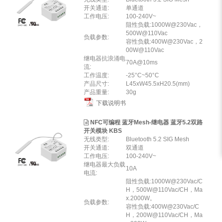
开关通道:
单通道
工作电压:
100-240V~
阻性负载:1000W@230Vac，
500W@110Vac
负载参数:
容性负载:400W@230Vac，2
00W@110Vac
继电器抗浪涌电
70A@10ms
流:
工作温度:
-25°C~50°C
产品尺寸:
L45xW45.5xH20.5(mm)
产品重量:
30g
下载说明书
NFC可编程 蓝牙Mesh-继电器 蓝牙5.2双路
开关模块 KBS
无线类型:
Bluetooth 5.2 SIG Mesh
开关通道:
双通道
工作电压:
100-240V~
继电器最大负载
10A
电流:
阻性负载:1000W@230Vac/C
H，500W@110Vac/CH，Ma
x.2000W。
负载参数:
容性负载:400W@230Vac/C
H，200W@110Vac/CH，Ma