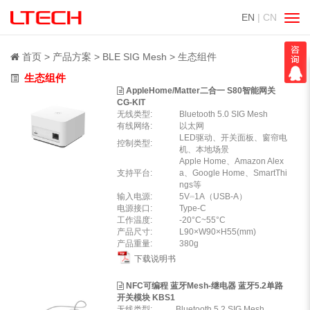
EN
| CN
切
换
导
首页
产品方案
BLE SIG Mesh
生态组件
航
生态组件
AppleHome/Matter二合一 S80智能网关
CG-KIT
无线类型:
Bluetooth 5.0 SIG Mesh
有线网络:
以太网
LED驱动、开关面板、窗帘电
控制类型:
机、本地场景
Apple Home、Amazon Alex
支持平台:
a、Google Home、SmartThi
ngs等
输入电源:
5V⎓1A（USB-A）
电源接口:
Type-C
工作温度:
-20°C~55°C
产品尺寸:
L90×W90×H55(mm)
产品重量:
380g
下载说明书
NFC可编程 蓝牙Mesh-继电器 蓝牙5.2单路
开关模块 KBS1
无线类型:
Bluetooth 5.2 SIG Mesh