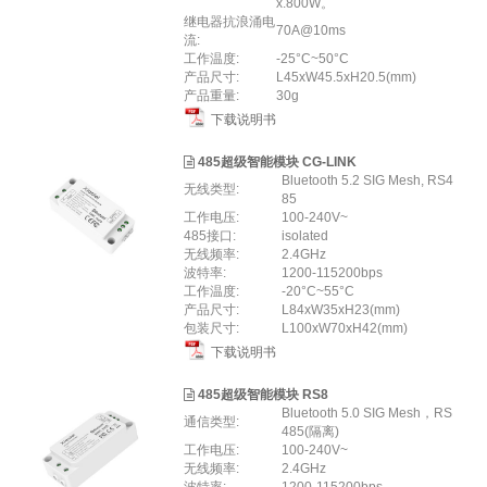
x.800W。
继电器抗浪涌电
70A@10ms
流:
工作温度:
-25°C~50°C
产品尺寸:
L45xW45.5xH20.5(mm)
产品重量:
30g
下载说明书
485超级智能模块 CG-LINK
Bluetooth 5.2 SIG Mesh, RS4
无线类型:
85
工作电压:
100-240V~
485接口:
isolated
无线频率:
2.4GHz
波特率:
1200-115200bps
工作温度:
-20°C~55°C
产品尺寸:
L84xW35xH23(mm)
包装尺寸:
L100xW70xH42(mm)
下载说明书
485超级智能模块 RS8
Bluetooth 5.0 SIG Mesh，RS
通信类型:
485(隔离)
工作电压:
100-240V~
无线频率:
2.4GHz