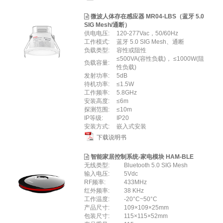
微波人体存在感应器 MR04-LBS（蓝牙 5.0
SIG Mesh/通断）
供电电压:
120-277Vac，50/60Hz
工作模式:
蓝牙 5.0 SIG Mesh、通断
负载类型:
容性或阻性
≤500VA(容性负载)， ≤1000W(阻
负载容量:
性负载)
发射功率:
5dB
待机功率:
≤1.5W
⼯作频率:
5.8GHz
安装高度:
≤6m
探测范围:
≤10m
IP等级:
IP20
安装⽅式:
嵌⼊式安装
下载说明书
智能家居控制系统-家电模块 HAM-BLE
无线类型:
Bluetooth 5.0 SIG Mesh
输⼊电压:
5Vdc
RF频率:
433MHz
红外频率:
38 KHz
工作温度:
-20°C~50°C
产品尺寸:
109×109×25mm
包装尺寸:
115×115×52mm