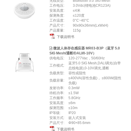
无线类型:
Bluetooth 5.0 SIG Mesh
工作电压:
3.0Vdc(锂电池CR123A)
安装高度:
≤4米
探测角度:
≤120度
工作温度:
0°C~40°C
产品尺寸:
90x90x36mm(LxWxH)
产品重量:
115g
下载说明书
微波人体存在感应器 MR03-B3P（蓝牙 5.0
SIG Mesh/通断/DALI/0-10V）
供电电压:
120-277Vac，50/60Hz
蓝⽛5.0 SIG Mesh,DALI调光(⾃带
工作模式:
总线电源),0-10V调光,通断
负载类型:
容性或阻性
≤400VA(容性负载)， ≤800W(阻性
负载容量:
负载)
发射功率:
0.3mW
待机功率:
≤1.5W
⼯作频率:
5.8GHz
安装高度:
≤6m
探测范围:
≤10m
IP等级:
IP20
安装⽅式:
嵌⼊式安装
产品尺⼨:
Φ90×85.6mm
下载说明书