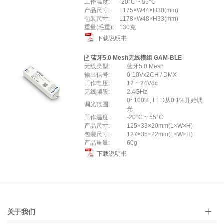
工作温度:
-20°C ~ 55°C
产品尺寸:
L175×W44×H30(mm)
包装尺寸:
L178×W48×H33(mm)
重量(毛重):
130克
下载说明书
蓝牙5.0 Mesh无线模组 GAM-BLE
无线类型:
蓝牙5.0 Mesh
输出信号:
0-10Vx2CH / DMX
工作电压:
12 ~ 24Vdc
无线频段:
2.4GHz
0~100%, LED从0.1%开始调
调光范围:
光
工作温度:
-20°C ~ 55°C
产品尺寸:
125×33×20mm(L×W×H)
包装尺寸:
127×35×22mm(L×W×H)
产品重量:
60g
下载说明书
关于我们