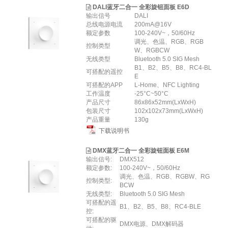
DALI蓝牙二合一 全彩旋钮面板 E6D
输出信号
DALI
总线电源电流
200mA@16V
额定参数
100-240V~，50/60Hz
调光、色温、RGB、RGB
控制类型
W、RGBCW
无线类型
Bluetooth 5.0 SIG Mesh
B1、B2、B5、B8、RC4-BL
可搭配的遥控
E
可搭配的APP
L-Home、NFC Lighting
工作温度
-25°C~50°C
产品尺寸
86x86x52mm(LxWxH)
包装尺寸
102x102x73mm(LxWxH)
产品重量
130g
下载说明书
DMX蓝牙二合一 全彩旋钮面板 E6M
输出信号:
DMX512
额定参数:
100-240V~，50/60Hz
调光、色温、RGB、RGBW、RG
控制类型:
BCW
无线类型:
Bluetooth 5.0 SIG Mesh
可搭配的遥
B1、B2、B5、B8、RC4-BLE
控:
可搭配的驱
DMX电源、DMX解码器