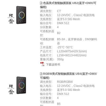
色温美式智能触摸面板 UB2(蓝牙+DMX/可
编程)
调光类型:
CT
输入电压:
12-24VDC，Class2 电源供电
无线类型:
蓝牙5.0 SIG Mesh
输出信号:
DMX 512
分区数量:
4
可搭配的遥
B2
控:
可搭配的驱
B5-3A，蓝牙驱动器，DMX解码
动:
器
工作温度:
-25°C~50°C
产品尺寸:
L120xW75xH29.5(mm)
包装尺寸:
L158×W113×H62(mm)
重量(毛重):
350g
下载说明书
RGBW美式智能触摸面板 UB4(蓝牙+DMX/
可编程)
调光类型:
RGB/RGBW
输入电压:
12-24VDC，Class2 电源供电
无线类型:
蓝牙5.0 SIG Mesh
输出信号:
DMX 512
分区数量:
4
可搭配的遥
B5