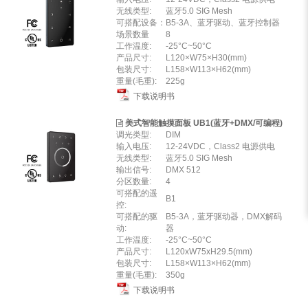
无线类型:
蓝牙5.0 SIG Mesh
可搭配设备：
B5-3A、蓝牙驱动、蓝牙控制器
场景数量
8
工作温度:
-25°C~50°C
产品尺寸:
L120×W75×H30(mm)
包装尺寸:
L158×W113×H62(mm)
重量(毛重):
225g
下载说明书
美式智能触摸面板 UB1(蓝牙+DMX/可编程)
调光类型:
DIM
输入电压:
12-24VDC，Class2 电源供电
无线类型:
蓝牙5.0 SIG Mesh
输出信号:
DMX 512
分区数量:
4
可搭配的遥
B1
控:
可搭配的驱
B5-3A，蓝牙驱动器，DMX解码
动:
器
工作温度:
-25°C~50°C
产品尺寸:
L120xW75xH29.5(mm)
包装尺寸:
L158×W113×H62(mm)
重量(毛重):
350g
下载说明书