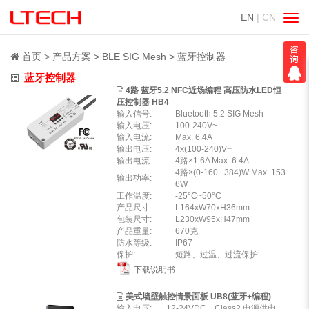
EN
| CN
切
换
导
首页
产品方案
BLE SIG Mesh
蓝牙控制器
航
蓝牙控制器
4路 蓝牙5.2 NFC近场编程 高压防水LED恒
压控制器 HB4
输入信号:
Bluetooth 5.2 SIG Mesh
输入电压:
100-240V~
输入电流:
Max. 6.4A
输出电压:
4x(100-240)V⎓
输出电流:
4路×1.6A Max. 6.4A
4路×(0-160...384)W Max. 153
输出功率:
6W
工作温度:
-25°C~50°C
产品尺寸:
L164xW70xH36mm
包装尺寸:
L230xW95xH47mm
产品重量:
670克
防水等级:
IP67
保护:
短路、过温、过流保护
下载说明书
美式墙壁触控情景面板 UB8(蓝牙+编程)
输入电压:
12-24VDC，Class2 电源供电