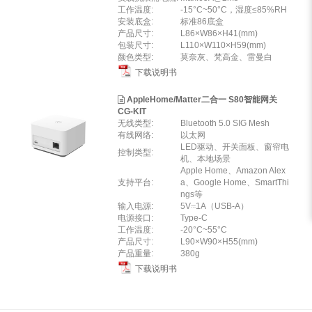
工作温度:
-15°C~50°C，湿度≤85%RH
安装底盒:
标准86底盒
产品尺寸:
L86×W86×H41(mm)
包装尺寸:
L110×W110×H59(mm)
颜色类型:
莫奈灰、梵高金、雷曼白
下载说明书
AppleHome/Matter二合一 S80智能网关
CG-KIT
无线类型:
Bluetooth 5.0 SIG Mesh
有线网络:
以太网
LED驱动、开关面板、窗帘电
控制类型:
机、本地场景
Apple Home、Amazon Alex
支持平台:
a、Google Home、SmartThi
ngs等
输入电源:
5V⎓1A（USB-A）
电源接口:
Type-C
工作温度:
-20°C~55°C
产品尺寸:
L90×W90×H55(mm)
产品重量:
380g
下载说明书