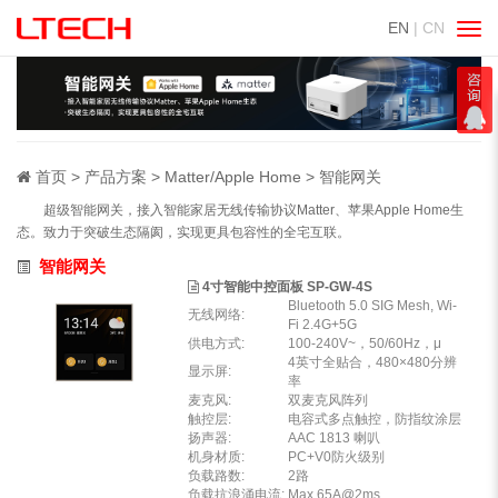
EN
| CN
切
换
导
航
首页
产品方案
Matter/Apple Home
智能网关
超级智能网关，接入智能家居无线传输协议Matter、苹果Apple Home生
态。致力于突破生态隔阂，实现更具包容性的全宅互联。
智能网关
4寸智能中控面板 SP-GW-4S
Bluetooth 5.0 SIG Mesh, Wi-
无线网络:
Fi 2.4G+5G
供电方式:
100-240V~，50/60Hz，μ
4英寸全贴合，480×480分辨
显示屏:
率
麦克风:
双麦克风阵列
触控层:
电容式多点触控，防指纹涂层
扬声器:
AAC 1813 喇叭
机身材质:
PC+V0防火级别
负载路数:
2路
负载抗浪涌电流:
Max.65A@2ms