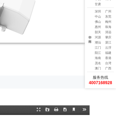
甘肃
深圳
广州
中山
东莞
佛山
梅州
惠州
珠海
韶关
清远
河源
肇庆
华
南
潮汕
湛江
江门
云浮
阳江
福建
海南
香港
茂名
台湾
澳门
广西
服务热线
4007168928