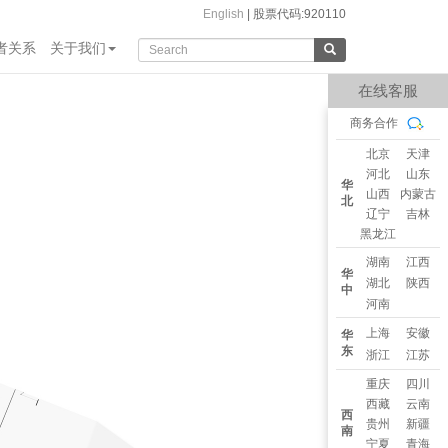
English
|
股票代码:920110
者关系
关于我们
在线客服
商务合作
北京
天津
河北
山东
华
山西
内蒙古
北
辽宁
吉林
黑龙江
湖南
江西
华
湖北
陕西
中
河南
上海
安徽
华
东
浙江
江苏
重庆
四川
西藏
云南
西
贵州
新疆
南
宁夏
青海