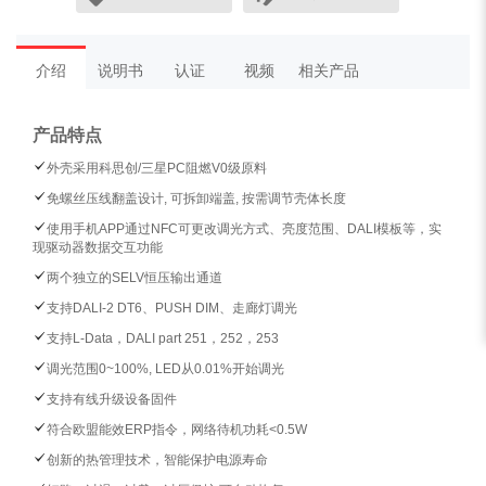
介绍
说明书
认证
视频
相关产品
产品特点
外壳采用科思创/三星PC阻燃V0级原料
免螺丝压线翻盖设计, 可拆卸端盖, 按需调节壳体长度
使用手机APP通过NFC可更改调光方式、亮度范围、DALI模板等，实
现驱动器数据交互功能
两个独立的SELV恒压输出通道
支持DALI-2 DT6、PUSH DIM、走廊灯调光
支持L-Data，DALI part 251，252，253
调光范围0~100%, LED从0.01%开始调光
支持有线升级设备固件
符合欧盟能效ERP指令，网络待机功耗<0.5W
创新的热管理技术，智能保护电源寿命