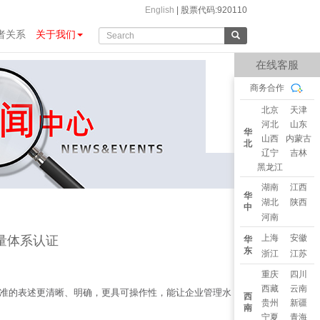
English
|
股票代码:920110
者关系
关于我们
在线客服
商务合作
北京
天津
河北
山东
华
山西
内蒙古
北
辽宁
吉林
黑龙江
湖南
江西
华
湖北
陕西
中
河南
上海
安徽
质量体系认证
华
东
浙江
江苏
重庆
四川
西藏
云南
质量标准的表述更清晰、明确，更具可操作性，能让企业管理水
西
贵州
新疆
南
宁夏
青海