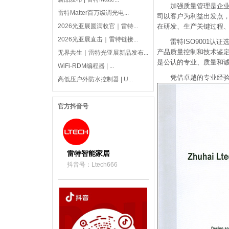
加强质量管理是企
雷特Matter百万级调光电...
司以客户为利益出发点，
2026光亚展圆满收官｜雷特...
在研发、生产关键过程
2026光亚展直击｜雷特链接...
雷特ISO9001
产品质量控制和技术鉴
无界共生｜雷特光亚展新品发布...
是公认的专业、质量和
WiFi-RDM编程器 | ...
凭借卓越的专业经
高低压户外防水控制器 | U...
官方抖音号
雷特智能家居
抖音号：Ltech666