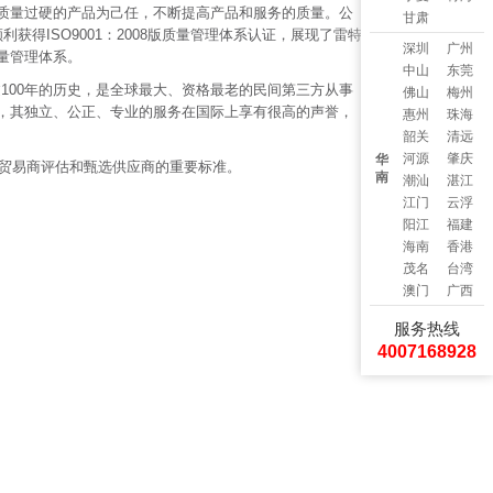
质量过硬的产品为己任，不断提高产品和服务的质量。公
甘肃
得ISO9001：2008版质量管理体系认证，展现了雷特
深圳
广州
量管理体系。
中山
东莞
超过100年的历史，是全球最大、资格最老的民间第三方从事
佛山
梅州
，其独立、公正、专业的服务在国际上享有很高的声誉，
惠州
珠海
韶关
清远
河源
肇庆
华
、贸易商评估和甄选供应商的重要标准。
南
潮汕
湛江
江门
云浮
阳江
福建
海南
香港
茂名
台湾
澳门
广西
服务热线
4007168928