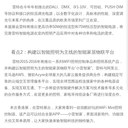
雷特在今年年初推出的DALI、DMX、0/1-10V、可控硅、PUSH DIM
等协议和接口的恒流调光电源，以全数字化设计、高标准的性能、深度调
光引来客户的热捧，在注重品质的欧美市场受到广泛欢迎。
本届展会雷特将推出更高功率50W的恒流型和75W恒压型的智能电源，将
完善雷特智能电源在室内照明产品应用中对各种功率和电流的需求。
看点2：构建以智能照明为主线的智能家居物联平台
雷特2015-2016年将推出一系列WIFI照明控制单品和照明系统产品，
并构建以智能照明为主的智能家居物联平台“小雷智家”。雷特与阿里云、
亚马逊AWS、微软Azyre全球最大的几家云服务提供商合作，构建稳定可
靠的云端交互管理服务平台，实现全球范围远程连接家中的各种电器设
备、实现互联互通。下一步将提供智能硬件解决方案与技术服务等多元化
的合作服务方式，欢迎更多的照明、家电等传统设备厂商进行深度合作。
本次香港展，在雷特展台，大家将看到一款炫酷好玩的WiFi Mini照明
控制器。该产品可以结合全新APP——小雷智家，界面清新简约、功能强
大但又简单易用，让大家快速体验智能科技的独特魅力。