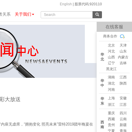
English
|
股票代码:920110
者关系
关于我们
在线客服
商务合作
北京
天津
河北
山东
华
山西
内蒙古
北
辽宁
吉林
黑龙江
湖南
江西
华
湖北
陕西
中
河南
上海
安徽
精彩大放送
华
东
浙江
江苏
重庆
四川
西藏
云南
西
座无虚席，“拥抱变化 照亮未来”雷特2019团年晚宴在
贵州
新疆
南
宁夏
青海