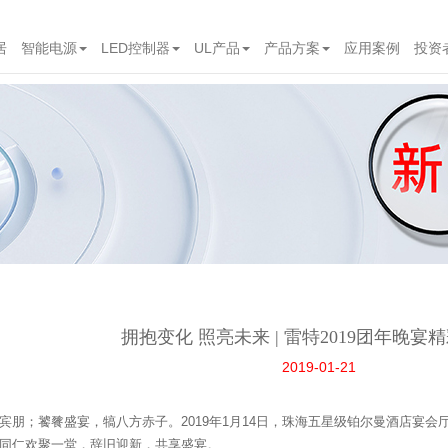
居
智能电源
LED控制器
UL产品
产品方案
应用案例
投资
拥抱变化 照亮未来 | 雷特2019团年晚宴
2019-01-21
宾朋；饕餮盛宴，犒八方赤子。2019年1月14日，珠海五星级铂尔曼酒店宴会厅内
同仁欢聚一堂，辞旧迎新，共享盛宴。