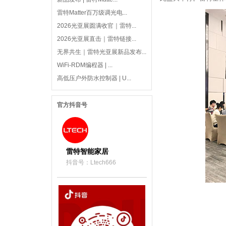
雷特Matter百万级调光电...
2026光亚展圆满收官｜雷特...
2026光亚展直击｜雷特链接...
无界共生｜雷特光亚展新品发布...
WiFi-RDM编程器 | ...
高低压户外防水控制器 | U...
官方抖音号
雷特智能家居
抖音号：Ltech666