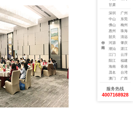
甘肃
深圳
广州
中山
东莞
佛山
梅州
惠州
珠海
韶关
清远
河源
肇庆
华
南
潮汕
湛江
江门
云浮
阳江
福建
海南
香港
茂名
台湾
澳门
广西
服务热线
4007168928