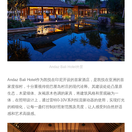
Andaz Bali Hotel外景
Andaz Bali Hotel作为凯悦在印尼开设的首家酒店，是凯悦在亚洲的首
家度假村，十分重视传统巴厘岛村庄的现代诠释。其建设处处凸显原
生态，木梁墙体、灰褐原木色调的家具，将建筑风格和景观融为一
体，在照明设计上，通过雷特0-10V系列恒流驱动器的使用，实现灯光
的精细化，让每一盏灯控制好照射范围及亮度，让人感受到自然舒适
感和艺术高级感。