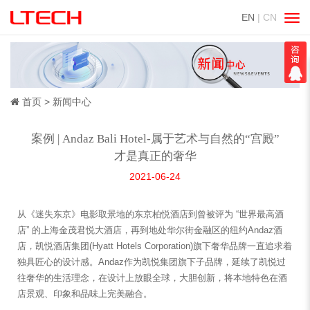
EN
| CN
切
换
导
航
首页
新闻中心
案例 | Andaz Bali Hotel-属于艺术与自然的“宫殿”
才是真正的奢华
2021-06-24
从《迷失东京》电影取景地的东京柏悦酒店到曾被评为 “世界最高酒
店” 的上海金茂君悦大酒店，再到地处华尔街金融区的纽约Andaz酒
店，凯悦酒店集团(Hyatt Hotels Corporation)旗下奢华品牌一直追求着
独具匠心的设计感。Andaz作为凯悦集团旗下子品牌，延续了凯悦过
往奢华的生活理念，在设计上放眼全球，大胆创新，将本地特色在酒
店景观、印象和品味上完美融合。