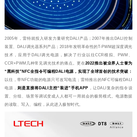
2005年，雷特就投入研发力量研究DALI产品；2007年推出DALI控制
装置、DALI调光器系列产品；2018年发明革命性的T-PWM超深度调光
技术，应用于DALI调光电源，解决了行业以往CCR模拟、PWM、
CCR+PWM几种常见调光技术的痛点。更在
2022推出被业界人士誉为
“黑科技”NFC全指令可编程DALI电源，实现了全球首创的技术突破：
以往，带NFC功能的电源只可改写电流；雷特推出的NFC可编程DALI
电源，
则是直接将DALI主控“装进”手机APP
，让DALI复杂的指令设
置、分组、场景等调试变成人人都可一用就会的极简模式。电源数据
的读取、写入、编程，从此进入极智时代。