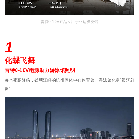
雷特0-10V产品应用于亚运棋类馆
1
化蝶飞舞
雷特0-10V电源助力游泳馆照明
每当夜幕降临，钱塘江畔的杭州奥体中心体育馆、游泳馆化身“银河幻
影”。