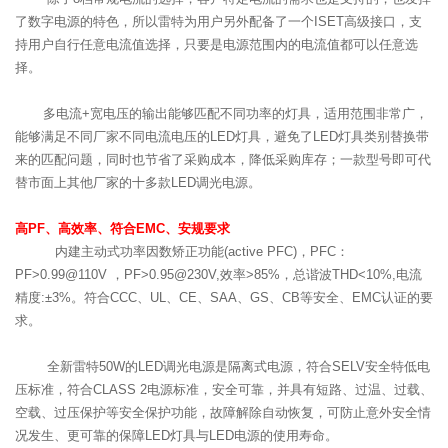
了数字电源的特色，所以雷特为用户另外配备了一个ISET高级接口，支
持用户自行任意电流值选择，只要是电源范围内的电流值都可以任意选
择。
多电流+宽电压的输出能够匹配不同功率的灯具，适用范围非常广，
能够满足不同厂家不同电流电压的LED灯具，避免了LED灯具类别替换带
来的匹配问题，同时也节省了采购成本，降低采购库存；一款型号即可代
替市面上其他厂家的十多款LED调光电源。
高PF、高效率、符合EMC
、
安规要求
内建主动式功率因数矫正功能(active PFC)，PFC：
PF>0.99@110V ，PF>0.95@230V,效率>85%，总谐波THD<10%,电流
精度:±3%。符合CCC、UL、CE、SAA、GS、CB等安全、EMC认证的要
求。
全新雷特50W的LED调光电源是隔离式电源，符合SELV安全特低电
压标准，符合CLASS 2电源标准，安全可靠，并具有短路、过温、过载、
空载、过压保护等安全保护功能，故障解除自动恢复，可防止意外安全情
况发生、更可靠的保障LED灯具与LED电源的使用寿命。