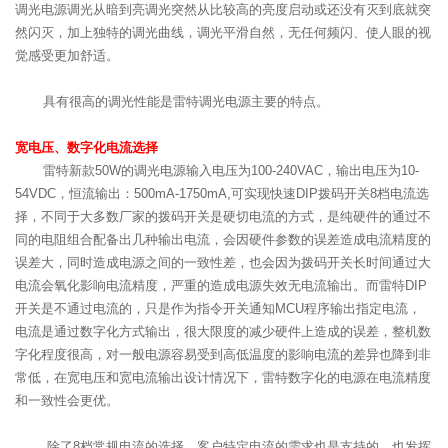
调光电源调光从暗到亮调光突然从比较高的亮度启动或还没有灭到底就突
然闪灭，加上独特的调光曲线，调光平滑自然，无任何频闪、使人眼的视
觉感受更加舒适。
具有很高的调光性能是雷特调光电源主要的特点。
宽电压、
数字化
电流
选择
雷特新款50W的调光电源输入电压为100-240VAC，输出电压为10-
54VDC，恒流输出：500mA-1750mA,可实现快速DIP拨码开关8档电流选
择，不同于大多数厂家的拨码开关是硬切电流的方式，是纯硬件的通过不
同的电阻组合配备出几种输出电流，会因硬件参数的误差造成电流精度的
误差大，同时造成电源之间的一致性差，也会因为拨码开关长时间通过大
电流会氧化影响电流精度，严重的造成电源失效无电流输出。而雷特DIP
开关是不通过电流的，只是作为指令开关通知MCU程序输出指定电流，
电流是通过数字化方式输出，很大限度的减少硬件上造成的误差，整机数
字化程度很高，对一般电源容易受到高低温度的影响电流的差异也降到非
常低，在宽电压和宽电流输出设计情况下，雷特数字化的电源在电流精度
和一致性会更优。
除了8档常规电流的选择，客户特定电流的需求也是支持的，也发挥