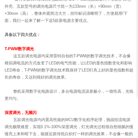
外壳、五款型号的调光电源尺寸统一为133mm（长）×90mm（宽）
×30mm（高），整体外观简洁大方，丝印标识清晰明了，方便易用!下
面，我们一起来了解一下这5款新电源主要优点。
具备以下
四
大
优点
：
T-
PWM数字调光
这五款调光电源均采用雷特自创的T-PWM的数字调光技术，不会像
模拟调电流的方式改变了LED的电气性能，让LED的显色指数变化和影响
LED寿命，T-PWM的数字调光技术既保持了LED灯具上好的显色指数和超
长的寿命，又达到很好的调光效果。
整机采用数字化电路设计，多台电源电流误差极小，一致性高，光线
更均匀。
深度调光，无频闪
五款调光电源均内置高性能的MCU数字化程序处理，挑战恒流电源
调光极限难度，实现0.1%-100%深度调光，灯光调光过程很自然细腻的慢
慢亮上来和暗下去，能接近跟传统白炽灯一样的调光效果，不会像一般的