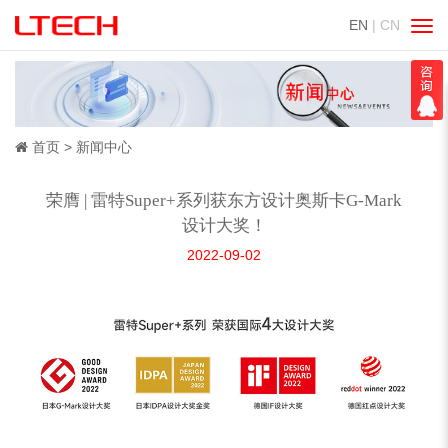
EN
| CN
切
换
导
航
首页
新闻中心
荣膺 | 雷特Super+系列获东方设计奥斯卡G-Mark
设计大奖！
2022-09-02