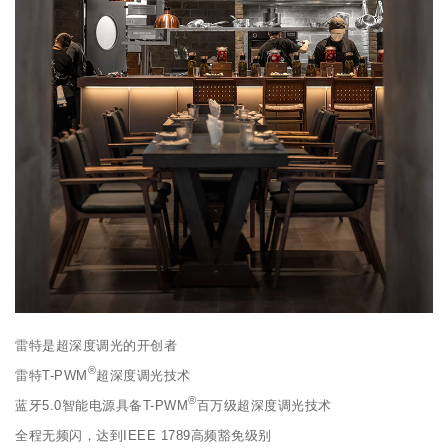
雷特是超深度调光的开创者
®
雷特T-PWM
超深度调光技术
®
蓝牙5.0智能电源具备T-PWM
百万级超深度调光技术
全程无频闪，达到IEEE 1789高频豁免级别