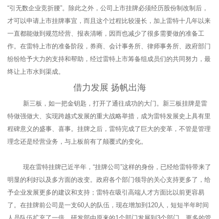
“引无数企业竞折腰”。除此之外，公司上市挂牌必须经历股份制改制后，
才可以申请上市挂牌事宜，而且这个过程比较漫长，加上雷特十几年以来
一直都能做到规范经营、报表清晰，因而也减少了很多需要做的准备工
作。在雷特上市的准备阶段，券商、会计事务所、律师事务所、政府部门
纷纷给予大力的支持和帮助，经过雷特上市筹备组成员们的共同努力，最
终让上市水到渠成。
借力发展 扬帆出海
新三板，如一把金钥匙，打开了通往成功的大门。新三板挂牌是雷
特做强做大、实现跨越式发展的重大战略举措，成为雷特发展史上具有里
程碑意义的盛事、喜事。挂牌之后，雷特完成了巨大的变革，不管是管理
理念还是经营业务，与上板前有了颠覆式的变化。
现在雷特挂牌已近半年，“挂牌公司”这样的身份，已经给雷特带来了
明显的利好以及多方面的改变。政府各个部门领导的关心支持更多了，给
予企业发展更多的建议和支持；雷特在吸引高端人才方面比以前更容易
了。在挂牌前公司是一支60人的队伍，现在增加到120人，短短半年时间
人员队伍扩充了一倍。研发部由原来的1个部门发展到3个部门。更多的管