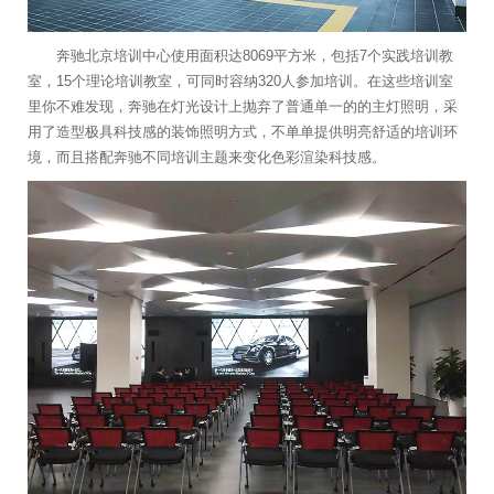
奔驰北京培训中心使用面积达8069平方米，包括7个实践培训教
室，15个理论培训教室，可同时容纳320人参加培训。在这些培训室
里你不难发现，奔驰在灯光设计上抛弃了普通单一的的主灯照明，采
用了造型极具科技感的装饰照明方式，不单单提供明亮舒适的培训环
境，而且搭配奔驰不同培训主题来变化色彩渲染科技感。