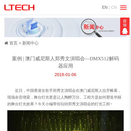
EN
| CN
切
换
导
航
首页
新闻中心
案例 | 澳门威尼斯人郑秀文演唱会—DMX512解码
器应用
2018-01-06
近日，中国香港女歌手郑秀文演唱会在澳门威尼斯人拉开帷幕，
现场余音绕梁，舞台灯光更是让人陶醉万分。工程方是如何塑造华丽
的舞台灯光效果？今天小编带你玩转郑秀文演唱会的灯光工程~