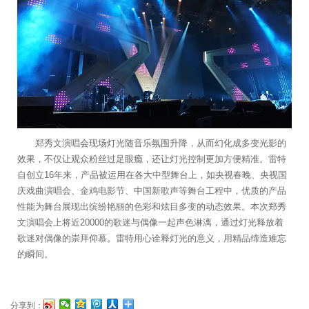
郑秀文演唱会现场灯光随音乐氛围升降，从而幻化成多变光影的
效果，不仅让观众粉丝过足眼瘾，还让灯光控制更加方便精准。雷特
自创立16年来，产品被运用在各大中型舞台上，如央视春晚、央视国
庆戏曲演唱会、金鸡电影节、中国新歌声等舞台工程中，优质的产品
性能为舞台展现出缤纷艳丽的色彩和炫目多变的动态效果。本次郑秀
文演唱会上将近20000的歌迷与偶像一起声色淋漓，通过灯光释放着
歌迷对偶像的崇拜仰慕。雷特用心诠释灯光的意义，用精品缔造难忘
的瞬间。
分享到：