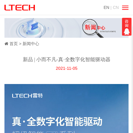
EN
| CN
切
换
导
航
首页
新闻中心
新品 | 小而不凡-真·全数字化智能驱动器
2021-11-05