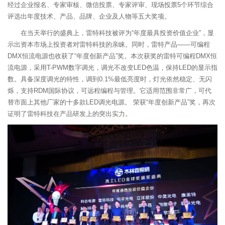
经过企业报名、专家审核、微信投票、专家评审、现场投票5个环节综合
评选出年度技术、产品、品牌、企业及人物等五大奖项。
在当天举行的盛典上，雷特科技被评为“年度最具投资价值企业”，显
示出资本市场上投资者对雷特科技的亲睐。同时，雷特产品——可编程
DMX恒流电源也收获了“年度创新产品”奖。本次获奖的雷特可编程DMX恒
流电源，采用T-PWM数字调光，调光不改变LED色温，保持LED的显示指
数。具备深度调光的特性，调到0.1%最低亮度时，灯光依然稳定、无闪
烁，支持RDM国际协议，可远程编程与管理。它适用范围非常广，可代
替市面上其他厂家的十多款LED调光电源。 荣获“年度创新产品”奖，再次
证明了雷特科技在产品研发上的突出实力。