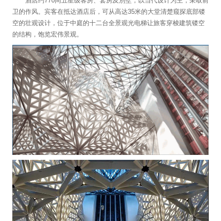
酒店约770间五星级客房、套房及別墅，以当代设计为主，采取前
卫的作风。宾客在抵达酒店后，可从高达35米的大堂清楚窥探底部镂
空的壮观设计，位于中庭的十二台全景观光电梯让旅客穿梭建筑镂空
的结构，饱览宏伟景观。