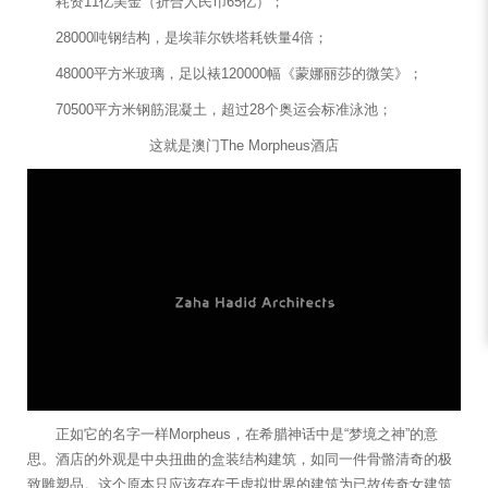
耗资11亿美金（折合人民币65亿）；
28000吨钢结构，是埃菲尔铁塔耗铁量4倍；
48000平方米玻璃，足以裱120000幅《蒙娜丽莎的微笑》；
70500平方米钢筋混凝土，超过28个奥运会标准泳池；
这就是澳门The Morpheus酒店
正如它的名字一样Morpheus，在希腊神话中是“梦境之神”的意
思。酒店的外观是中央扭曲的盒装结构建筑，如同一件骨骼清奇的极
致雕塑品。这个原本只应该存在于虚拟世界的建筑为已故传奇女建筑