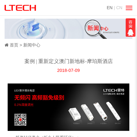
EN
| CN
切
换
导
航
首页
新闻中心
案例 | 重新定义澳门新地标-摩珀斯酒店
2018-07-09