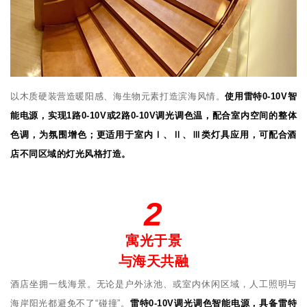
以木质硬装营造暖阳感、海生物元素打造滨海风情。
使用雷特0-10V智
能电源，实现1路0-10V或2路0-10V调光调色温，配合室内空间的整体
色调，为氛围增色；更适用于室内Ⅰ、Ⅱ、Ⅲ类灯具应用，可配合酒
店不同区域的灯光风格打造。
2
寓光于景
与海天共融
酒店坐拥一线海景。无论是户外泳池、或室内休闲区域，人工照明与
海岸阳光都避免不了“碰撞”。
雷特0-10V调光调色智能电源，具备雷特