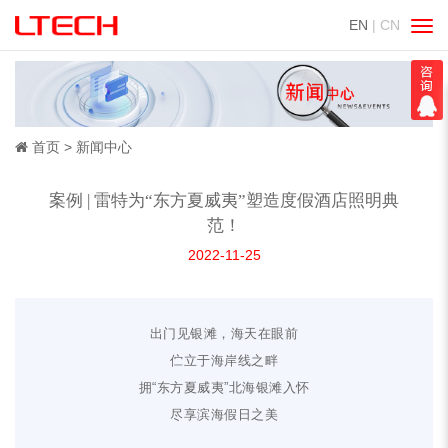
EN
| CN
切
换
导
航
首页
新闻中心
案例 | 雷特为“东方夏威夷”塑造度假酒店照明典
范！
2022-11-25
出门见银滩，海天在眼前
伫立于海岸线之畔
拥“东方夏威夷”北海银滩入怀
尽享滨海假日之美