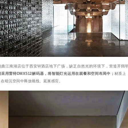
鸭曲江南湖店位于西安W酒店地下广场，缺乏自然光的环境下，营造开阔
铺采用雷特DMX512解码器，将智能灯光运用在就餐和空间布局中；
材质上
、在暗沉空间中释放视线、延展感官。