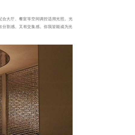
配合大厅、餐室等空间调控适用光照。光
有分割感、又有交集感。你我皆能成为光