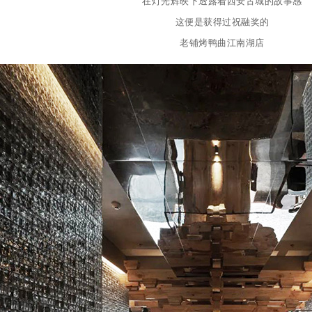
在灯光辉映下透露着西安古城的故事感
这便是获得过祝融奖的
老铺烤鸭曲江南湖店