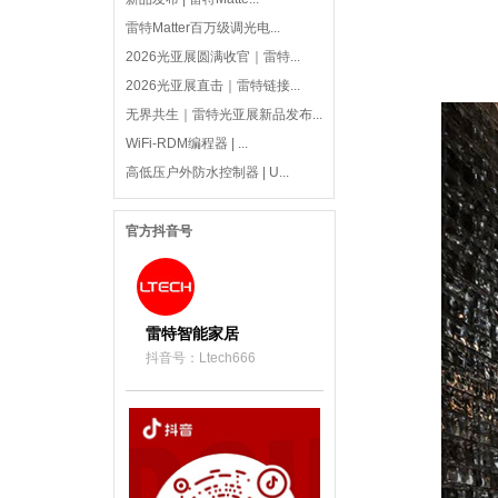
雷特Matter百万级调光电...
2026光亚展圆满收官｜雷特...
2026光亚展直击｜雷特链接...
无界共生｜雷特光亚展新品发布...
WiFi-RDM编程器 | ...
高低压户外防水控制器 | U...
官方抖音号
雷特智能家居
抖音号：Ltech666