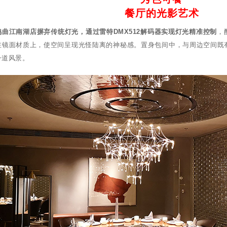
餐厅的光影艺术
鸭曲江南湖店摒弃传统灯光，通过雷特DMX512解码器实现灯光精准控制
，
在镜面材质上，使空间呈现光怪陆离的神秘感。置身包间中，与周边空间既
一道风景。