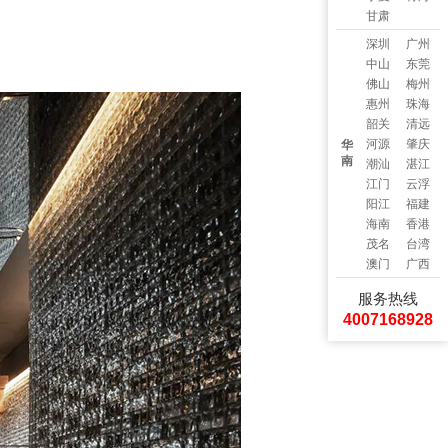
甘肃
深圳
广州
中山
东莞
佛山
梅州
惠州
珠海
韶关
清远
河源
肇庆
华
南
潮汕
湛江
江门
云浮
阳江
福建
海南
香港
茂名
台湾
澳门
广西
服务热线
4007168928