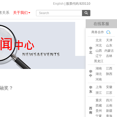
English
|
股票代码:920110
者关系
关于我们
在线客服
商务合作
北京
天津
河北
山东
华
山西
内蒙古
北
辽宁
吉林
黑龙江
湖南
江西
华
湖北
陕西
中
河南
上海
安徽
融奖？
华
东
浙江
江苏
重庆
四川
西藏
云南
西
贵州
新疆
南
宁夏
青海