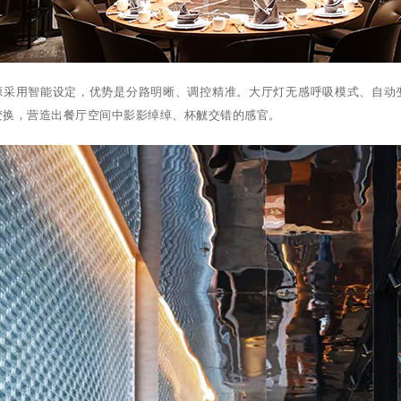
源采用智能设定，优势是分路明晰、调控精准。大厅灯无感呼吸模式、自动
变换，营造出餐厅空间中影影绰绰、杯觥交错的感官。