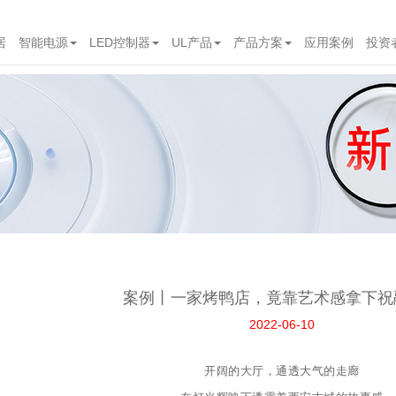
居
智能电源
LED控制器
UL产品
产品方案
应用案例
投资
案例丨一家烤鸭店，竟靠艺术感拿下祝
2022-06-10
开阔的大厅，通透大气的走廊