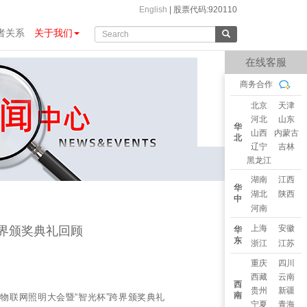
English
|
股票代码:920110
者关系
关于我们
在线客服
商务合作
北京
天津
河北
山东
华
山西
内蒙古
北
辽宁
吉林
黑龙江
湖南
江西
华
湖北
陕西
中
河南
上海
安徽
跨界颁奖典礼回顾
华
东
浙江
江苏
重庆
四川
西藏
云南
西
贵州
新疆
南
届物联网照明大会暨“智光杯”跨界颁奖典礼
宁夏
青海