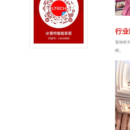
行业
雷特作
程。