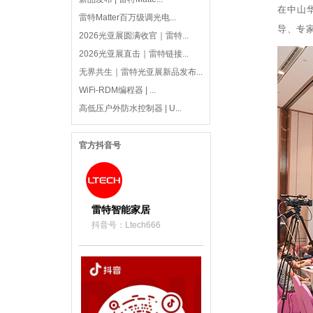
在中山
雷特Matter百万级调光电...
导、专家
2026光亚展圆满收官｜雷特...
2026光亚展直击｜雷特链接...
无界共生｜雷特光亚展新品发布...
WiFi-RDM编程器 | ...
高低压户外防水控制器 | U...
官方抖音号
雷特智能家居
抖音号：Ltech666