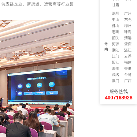
、供应链企业、新渠道、运营商等行业领
甘肃
深圳
广州
中山
东莞
佛山
梅州
惠州
珠海
韶关
清远
河源
肇庆
华
南
潮汕
湛江
江门
云浮
阳江
福建
海南
香港
茂名
台湾
澳门
广西
服务热线
4007168928