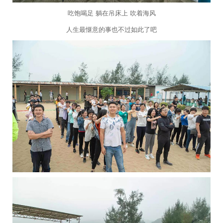
吃饱喝足 躺在吊床上 吹着海风
人生最惬意的事也不过如此了吧