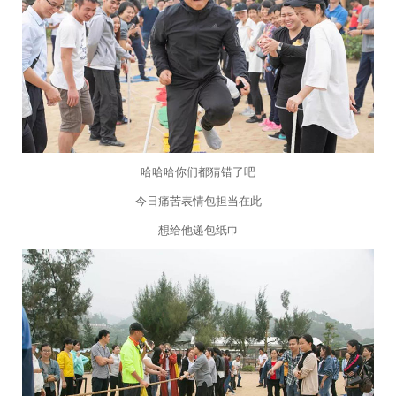
哈哈哈你们都猜错了吧
今日痛苦表情包担当在此
想给他递包纸巾