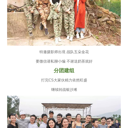
特邀摄影师出境 战队五朵金花
要微信请私聊小编 不谢送奶茶就好
分团建组
打完CS大家伙精力依然旺盛
继续转战银沙滩