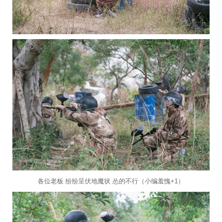
各位老板 纷纷呈伏地魔状 怂的不行（小编羞愧+1）