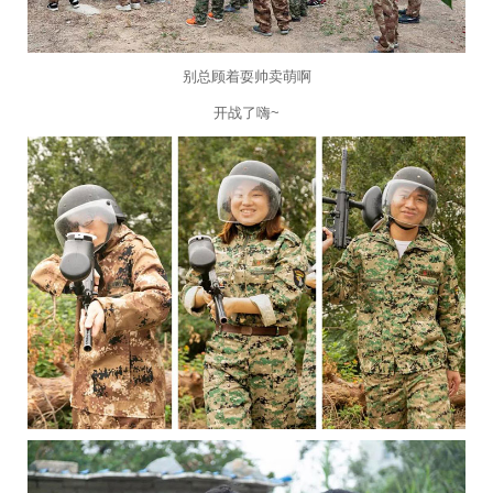
别总顾着耍帅卖萌啊
开战了嗨~