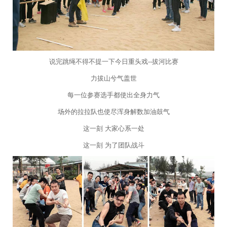
说完跳绳不得不提一下今日重头戏--拔河比赛
力拔山兮气盖世
每一位参赛选手都使出全身力气
场外的拉拉队也使尽浑身解数加油鼓气
这一刻 大家心系一处
这一刻 为了团队战斗