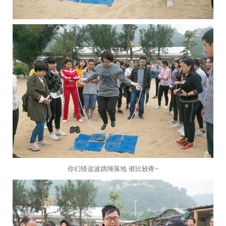
你们猜这波跳绳落地 谁比较疼~