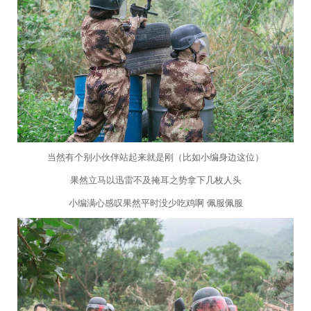
当然有个别小伙伴站起来就是刚（比如小编身边这位）
果然立马以迅雷不及掩耳之势拿下几枚人头
小编满心感叹果然平时没少吃鸡啊 佩服佩服