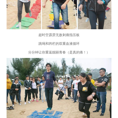
超时空霹雳无敌刺痛指压板
跳绳和跨栏的双重血液循环
分分钟让你重返靓丽青春（是真的痛！）