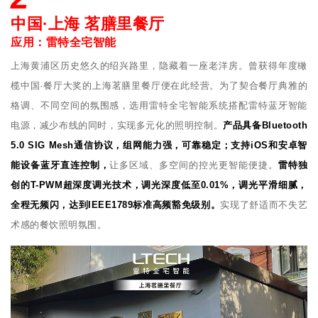
中国·上海 茗膳里餐厅
应用：雷特全宅智能
上海黄浦区历史悠久的绍兴路里，隐藏着一座老洋房。曾获得年度橄
榄中国·餐厅大奖的上海茗膳里餐厅便在此经营。为了契合餐厅典雅的
格调、不同空间的氛围感，选用雷特全宅智能系统搭配雷特蓝牙智能
电源，减少布线的同时，实现多元化的照明控制。
产品具备Bluetooth
5.0 SIG Mesh通信协议，组网能力强，可靠稳定；支持iOS和安卓智
能设备蓝牙直连控制，
让多区域、多空间的控光更智能便捷。
雷特独
创的T-PWM超深度调光技术，调光深度低至0.01%，调光平滑细腻，
全程无频闪，达到IEEE1789标准高频豁免级别。
实现了舒适而不失艺
术感的餐饮照明氛围。