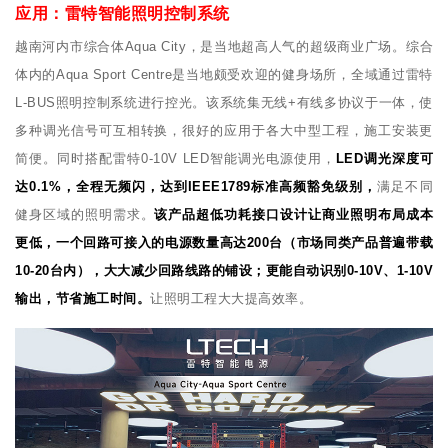
应用：雷特智能照明控制系统
越南河内市综合体Aqua City，是当地超高人气的超级商业广场。综合
体内的Aqua Sport Centre是当地颇受欢迎的健身场所，全域通过雷特
L-BUS照明控制系统进行控光。该系统集无线+有线多协议于一体，使
多种调光信号可互相转换，很好的应用于各大中型工程，施工安装更
简便。同时搭配雷特0-10V LED智能调光电源使用，
LED调光深度可
达0.1%，全程无频闪，达到IEEE1789标准高频豁免级别，
满足不同
健身区域的照明需求。
该产品超低功耗接口设计让商业照明布局成本
更低，一个回路可接入的电源数量高达200台（市场同类产品普遍带载
10-20台内），大大减少回路线路的铺设；更能自动识别0-10V、1-10V
输出，节省施工时间。
让照明工程大大提高效率。