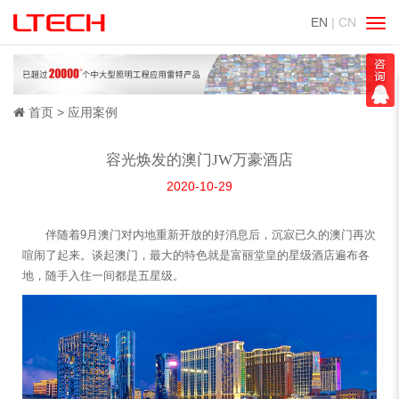
EN
| CN
切
换
导
航
首页
应用案例
容光焕发的澳门JW万豪酒店
2020-10-29
伴随着9月澳门对内地重新开放的好消息后，沉寂已久的澳门再次
喧闹了起来。谈起澳门，最大的特色就是富丽堂皇的星级酒店遍布各
地，随手入住一间都是五星级。