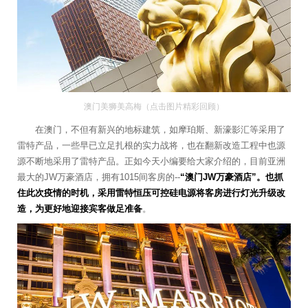
澳门美狮美高梅（点击图片精彩回顾）
在澳门，不但有新兴的地标建筑，如摩珀斯、新濠影汇等采用了
雷特产品，一些早已立足扎根的实力战将，也在翻新改造工程中也源
源不断地采用了雷特产品。正如今天小编要给大家介绍的，目前亚洲
最大的JW万豪酒店，拥有1015间客房的--
“澳门JW万豪酒店”。也抓
住此次疫情的时机，采用雷特恒压可控硅电源将客房进行灯光升级改
造，为更好地迎接宾客做足准备
。