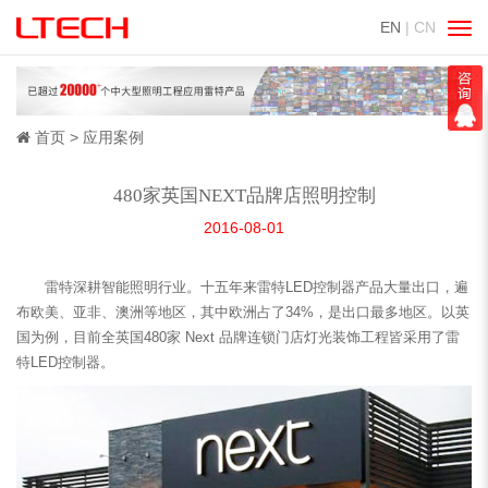
EN
| CN
切
换
导
航
首页
应用案例
480家英国NEXT品牌店照明控制
2016-08-01
雷特深耕智能照明行业。十五年来雷特LED控制器产品大量出口，遍
布欧美、亚非、澳洲等地区，其中欧洲占了34%，是出口最多地区。以英
国为例，目前全英国480家 Next 品牌连锁门店灯光装饰工程皆采用了雷
特
LED控制器
。