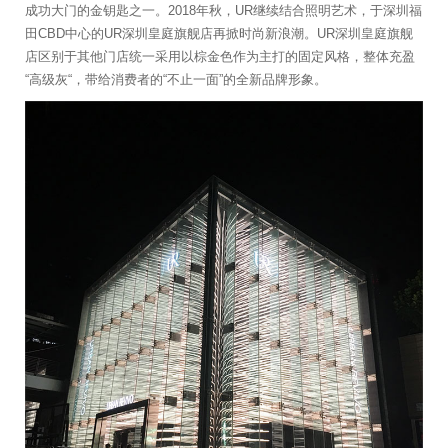
成功大门的金钥匙之一。2018年秋，UR继续结合照明艺术，于深圳福
田CBD中心的UR深圳皇庭旗舰店再掀时尚新浪潮。UR深圳皇庭旗舰
店区别于其他门店统一采用以棕金色作为主打的固定风格，整体充盈
“高级灰“，带给消费者的“不止一面”的全新品牌形象。