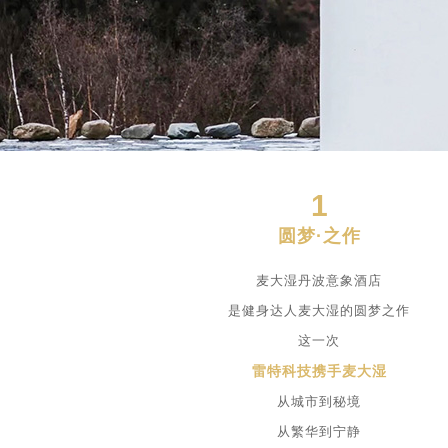
1
圆梦·之作
麦大湿丹波意象酒店
是健身达人麦大湿的圆梦之作
这一次
雷特科技携手麦大湿
从城市到秘境
从繁华到宁静