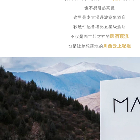
也不易引起高反
这里是麦大湿丹波意象酒店
软硬件配备堪比五星级酒店
民宿顶流
不仅是面世即封神的
川西云上秘境
也是让梦想落地的