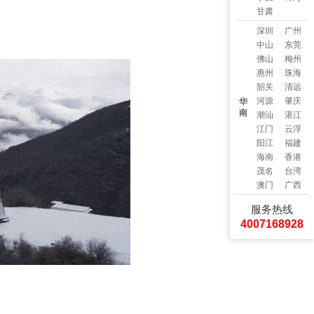
甘肃
深圳
广州
中山
东莞
佛山
梅州
惠州
珠海
韶关
清远
河源
肇庆
华
南
潮汕
湛江
江门
云浮
阳江
福建
海南
香港
茂名
台湾
澳门
广西
服务热线
4007168928