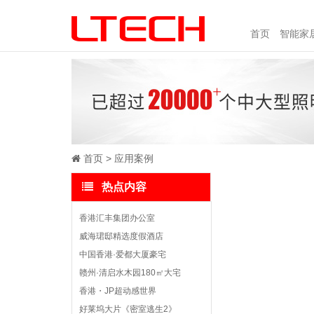
首页
智能家
首页
应用案例
热点内容
香港汇丰集团办公室
威海珺邸精选度假酒店
中国香港·爱都大厦豪宅
赣州·清启水木园180㎡大宅
香港・JP超动感世界
好莱坞大片《密室逃生2》