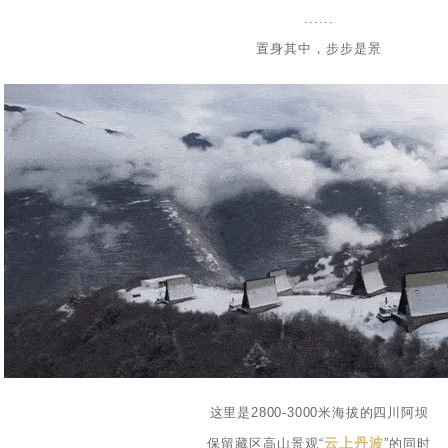
......
置身其中，步步是景
这里是2800-3000米海拔的四川阿坝
云上丹波
保留藏区高山景观“
”的同时