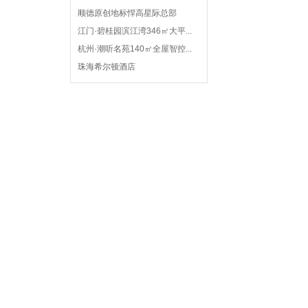
顺德原创地标悍高星际总部
江门·碧桂园滨江湾346㎡大平...
杭州·潮听名苑140㎡全屋智控...
珠海希尔顿酒店