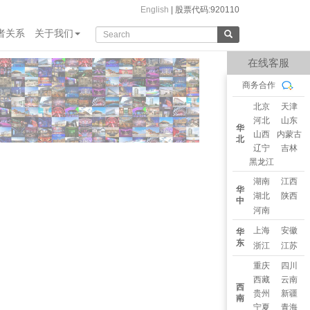
English
|
股票代码:920110
者关系
关于我们
在线客服
商务合作
北京
天津
河北
山东
华
山西
内蒙古
北
辽宁
吉林
黑龙江
湖南
江西
华
湖北
陕西
中
河南
上海
安徽
华
东
浙江
江苏
重庆
四川
西藏
云南
西
贵州
新疆
南
宁夏
青海