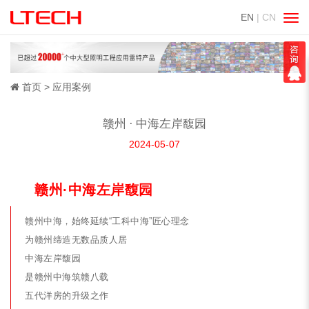
EN
| CN
切
换
导
航
首页
应用案例
赣州 · 中海左岸馥园
2024-05-07
赣州·中海左岸馥园
赣州中海，始终延续“工科中海”匠心理念
为赣州缔造无数品质人居
中海左岸馥园
是赣州中海筑赣八载
五代洋房的升级之作