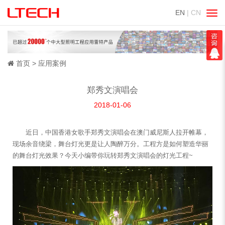
EN
| CN
切
换
导
航
首页
应用案例
郑秀文演唱会
2018-01-06
近日，中国香港女歌手郑秀文演唱会在澳门威尼斯人拉开帷幕，
现场余音绕梁，舞台灯光更是让人陶醉万分。工程方是如何塑造华丽
的舞台灯光效果？今天小编带你玩转郑秀文演唱会的灯光工程~