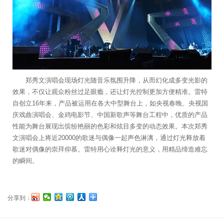
郑秀文演唱会现场灯光随音乐氛围升降，从而幻化成多变光影的
效果，不仅让观众粉丝过足眼瘾，还让灯光控制更加方便精准。雷特
自创立16年来，产品被运用在各大中型舞台上，如央视春晚、央视国
庆戏曲演唱会、金鸡电影节、中国新歌声等舞台工程中，优质的产品
性能为舞台展现出缤纷艳丽的色彩和炫目多变的动态效果。本次郑秀
文演唱会上将近20000的歌迷与偶像一起声色淋漓，通过灯光释放着
歌迷对偶像的崇拜仰慕。雷特用心诠释灯光的意义，用精品缔造难忘
的瞬间。
分享到：