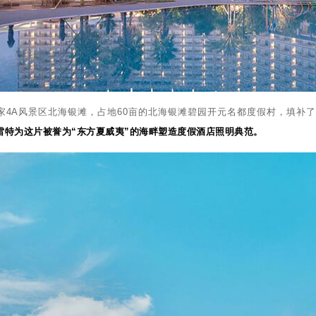
家4A风景区北海银滩，占地60亩的北海银滩碧园开元名都度假村，填补
雷特为这片被誉为“东方夏威夷”的海畔塑造度假酒店照明典范。