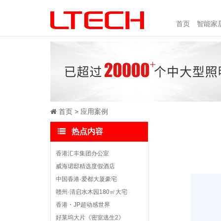
首页
智能家
首页
应用案例
热点内容
香港汇丰集团办公室
威海珺邸精选度假酒店
中国香港·爱都大厦豪宅
赣州·清启水木园180㎡大宅
香港・JP超动感世界
好莱坞大片《密室逃生2》