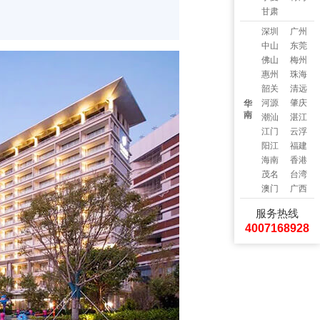
甘肃
深圳
广州
中山
东莞
佛山
梅州
惠州
珠海
韶关
清远
河源
肇庆
华
南
潮汕
湛江
江门
云浮
阳江
福建
海南
香港
茂名
台湾
澳门
广西
服务热线
4007168928