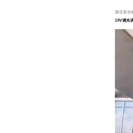
酒店契合
10V调