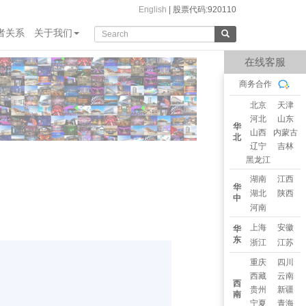
English
|
股票代码:920110
者关系
关于我们
在线客服
商务合作
北京
天津
河北
山东
华
山西
内蒙古
北
辽宁
吉林
黑龙江
湖南
江西
华
湖北
陕西
中
河南
上海
安徽
华
东
浙江
江苏
重庆
四川
西藏
云南
西
贵州
新疆
南
宁夏
青海