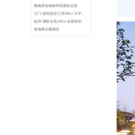
顺德原创地标悍高星际总部
江门·碧桂园滨江湾346㎡大平...
杭州·潮听名苑140㎡全屋智控...
珠海希尔顿酒店