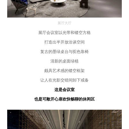
展厅大厅
展厅会议室以光带和镂空方格
打造出半开放洽谈空间
复古的墨绿桌台与驼色靠椅
清新的桌面绿植
颇具艺术感的镂空框架
让人在光影交错间卸下戒备
这是会议室
也是可敞开心扉欢快畅聊的休闲区