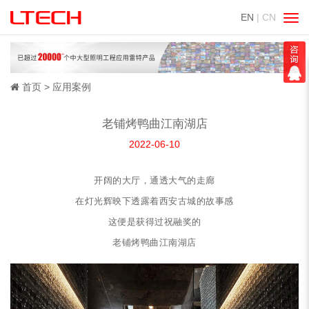
EN
| CN
切
换
导
航
首页
应用案例
老铺烤鸭曲江南湖店
2022-06-10
开阔的大厅，通透大气的走廊
在灯光辉映下透露着西安古城的故事感
这便是获得过祝融奖的
老铺烤鸭曲江南湖店