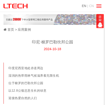
EN
| CN
切
换
导
航
首页
应用案例
印尼·梭罗巴勒坎邦公园
2024-10-18
印度尼西亚地处赤道周边
湿润的热带雨林气候滋养着无限生机
位于梭罗的巴勒坎邦公园
以12.8公顷恣意生长的绿意
迎接热爱自然的人们