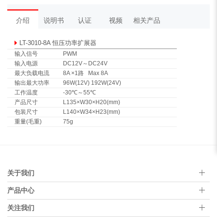
介绍
说明书
认证
视频
相关产品
LT-3010-8A 恒压功率扩展器
输入信号
PWM
输入电源
DC12V～DC24V
最大负载电流
8A ×1路 Max 8A
输出最大功率
96W(12V) 192W(24V)
工作温度
-30℃～55℃
产品尺寸
L135×W30×H20(mm)
包装尺寸
L140×W34×H23(mm)
重量(毛重)
75g
关于我们
产品中心
关注我们