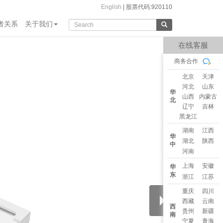
English
|
股票代码:920110
者关系
关于我们
在线客服
商务合作
北京
天津
河北
山东
华
山西
内蒙古
北
辽宁
吉林
黑龙江
湖南
江西
华
湖北
陕西
中
河南
上海
安徽
华
东
浙江
江苏
重庆
四川
西藏
云南
西
贵州
新疆
南
宁夏
青海