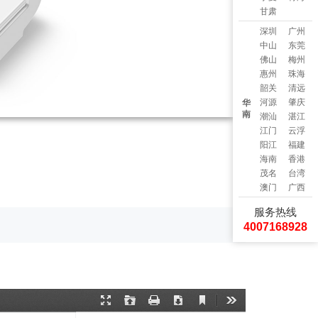
甘肃
深圳
广州
中山
东莞
佛山
梅州
惠州
珠海
韶关
清远
河源
肇庆
华
南
潮汕
湛江
江门
云浮
阳江
福建
海南
香港
茂名
台湾
澳门
广西
服务热线
4007168928