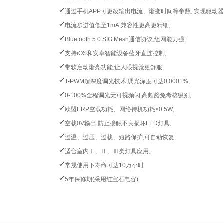
通过手机APP可更改输出电流、渐变时间等参数, 实现驱动器
电流步进值低至1mA,兼容性更高更精细;
Bluetooth 5.0 SIG Mesh通信协议,组网能力强;
支持iOS和安卓智能设备蓝牙直连控制;
带软启动渐亮功能,让人眼视觉更舒服;
T-PWM超深度调光技术,调光深度可达0.0001%;
0-100%全程调光无可视频闪,高频豁免考核级别;
欧盟ERP空载功耗、网络待机功耗<0.5W;
空载0V输出,防止接触不良损坏LED灯具;
过温、过压、过载、短路保护,可自动恢复;
适合室内Ⅰ、Ⅱ、Ⅲ类灯具应⽤;
常规使用下寿命可达10万小时
5年保修期(采用红宝石电容)