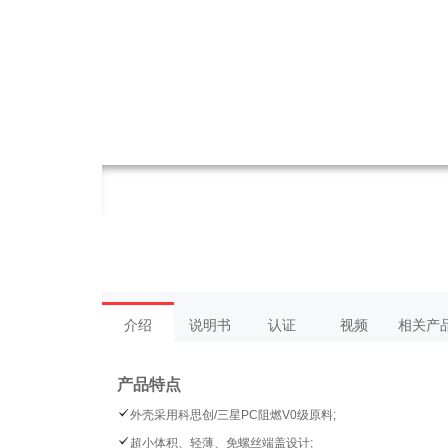
介绍
说明书
认证
视频
相关产
产品特点
外壳采用科思创/三星PC阻燃V0级原料;
超小体积、轻薄、免螺丝端盖设计;