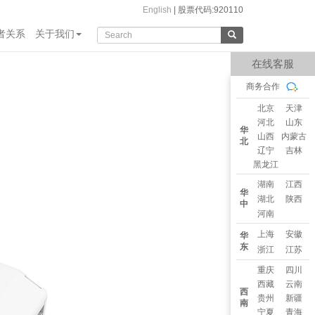
English
|
股票代码:920110
者关系
关于我们
在线客服
商务合作
北京
天津
河北
山东
华
山西
内蒙古
北
辽宁
吉林
黑龙江
湖南
江西
华
湖北
陕西
中
河南
上海
安徽
华
东
浙江
江苏
重庆
四川
西藏
云南
西
贵州
新疆
南
宁夏
青海