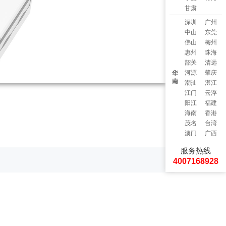
甘肃
深圳
广州
中山
东莞
佛山
梅州
惠州
珠海
韶关
清远
河源
肇庆
华
南
潮汕
湛江
江门
云浮
阳江
福建
海南
香港
茂名
台湾
澳门
广西
服务热线
4007168928